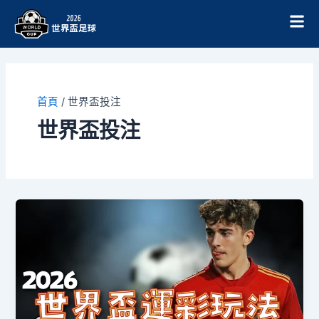
跳
至
主
要
內
容
首頁
/
世界盃投注
世界盃投注