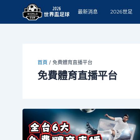
跳
至
最新消息
2026世足
主
要
內
容
首頁
/
免費體育直播平台
免費體育直播平台