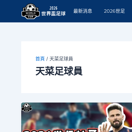
跳
至
最新消息
2026世足
主
要
內
容
首頁
/
天菜足球員
天菜足球員