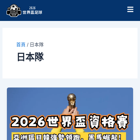
跳
至
主
要
內
容
首頁
/
日本隊
日本隊