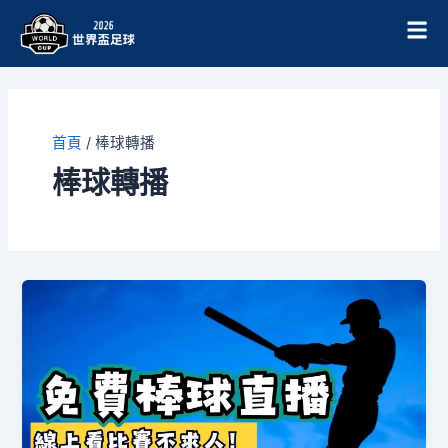
跳
至
主
要
內
容
首頁
/
棒球轉播
棒球轉播