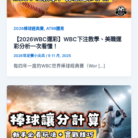
,
2026棒球經典賽
AT99體育
【2026WBC運彩】WBC下注教學、美職運
彩分析一次看懂！
2026世足賽小尖兵
/
9 11 月, 2025
每四年一度的WBC世界棒球經典賽（Wor […]