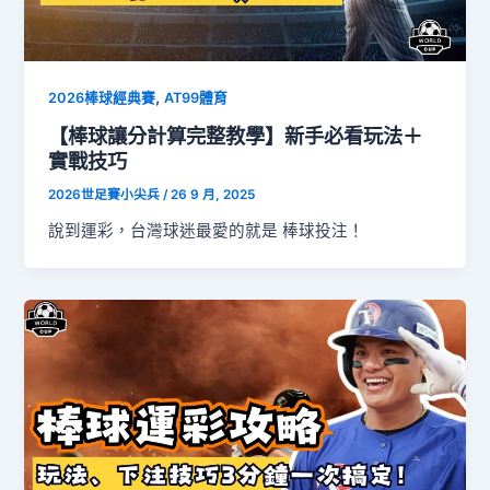
,
2026棒球經典賽
AT99體育
【棒球讓分計算完整教學】新手必看玩法＋
實戰技巧
2026世足賽小尖兵
/
26 9 月, 2025
說到運彩，台灣球迷最愛的就是 棒球投注！