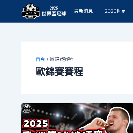
跳
至
最新消息
2026世足
主
要
內
容
首頁
/
歐錦賽賽程
歐錦賽賽程