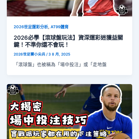
,
2026世足運彩分析
AT99體育
2026必學【滾球盤玩法】資深運彩迷獲益關
鍵！不準你還不會玩！
2026世足賽小尖兵
/
3 8 月, 2025
「滾球盤」也被稱為「場中投注」或「走地盤