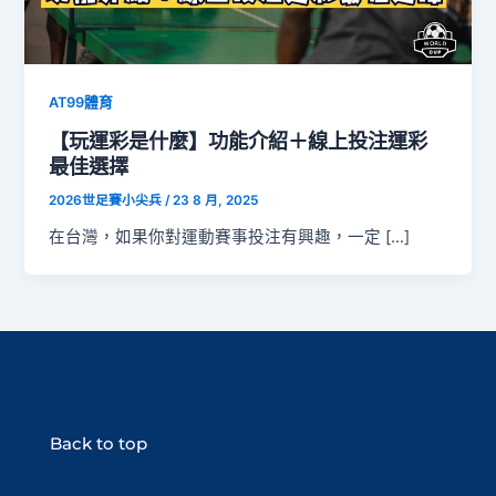
AT99體育
【玩運彩是什麼】功能介紹＋線上投注運彩
最佳選擇
2026世足賽小尖兵
/
23 8 月, 2025
在台灣，如果你對運動賽事投注有興趣，一定 […]
Back to top