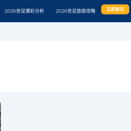
立即投注
2026世足運彩分析
2026世足旅遊攻略