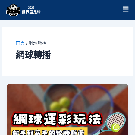
跳
至
主
要
內
容
首頁
/
網球轉播
網球轉播