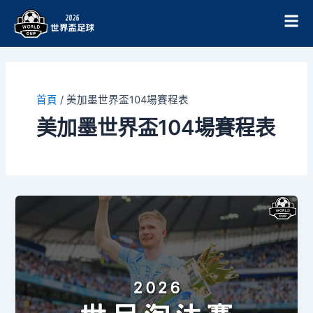
跳
至
主
要
內
容
首頁
/
美加墨世界盃104場賽程表
美加墨世界盃104場賽程表