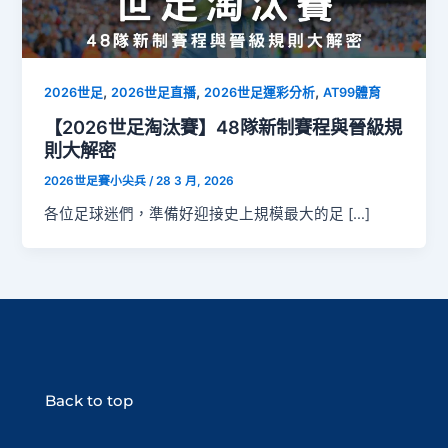
,
,
,
2026世足
2026世足直播
2026世足運彩分析
AT99體育
【2026世足淘汰賽】48隊新制賽程與晉級規
則大解密
2026世足賽小尖兵
/
28 3 月, 2026
各位足球迷們，準備好迎接史上規模最大的足 […]
Back to top