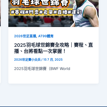
,
2026世足直播
AT99體育
2025羽毛球世錦賽全攻略｜賽程、直
播、台將看點一次掌握！
2026世足賽小尖兵
/
15 7 月, 2025
2025羽毛球世錦賽（BWF World