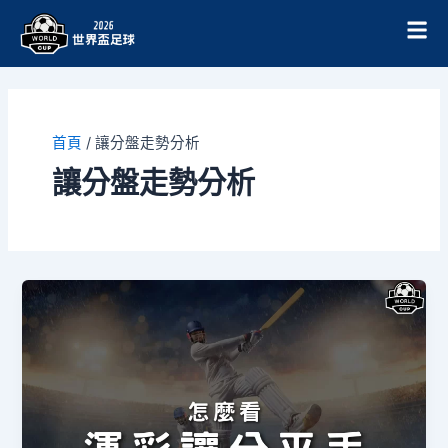
跳
至
主
要
內
容
首頁
/
讓分盤走勢分析
讓分盤走勢分析