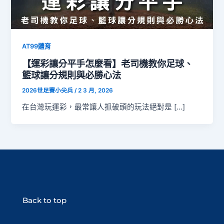
AT99體育
【運彩讓分平手怎麼看】老司機教你足球、
籃球讓分規則與必勝心法
2026世足賽小尖兵
/
2 3 月, 2026
在台灣玩運彩，最常讓人抓破頭的玩法絕對是 […]
Back to top