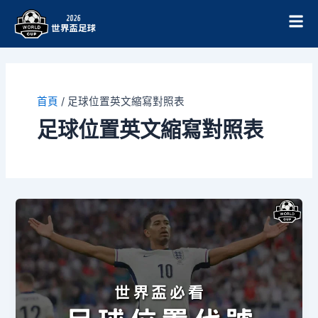
跳
至
主
要
內
容
首頁
/
足球位置英文縮寫對照表
足球位置英文縮寫對照表