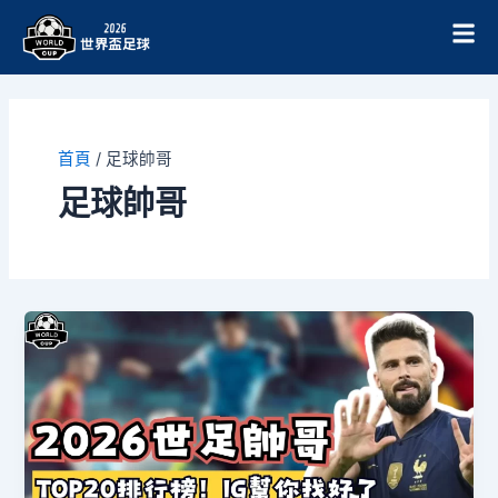
跳
至
主
要
內
容
首頁
/
足球帥哥
足球帥哥