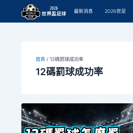
跳
至
最新消息
2026世足
主
要
內
容
首頁
/
12碼罰球成功率
12碼罰球成功率