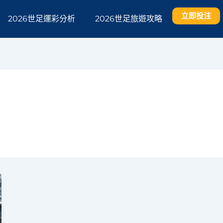
立即投注
2026世足運彩分析
2026世足旅遊攻略