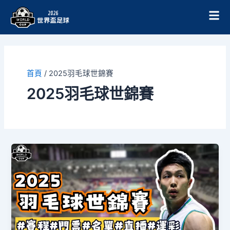
跳
至
主
要
內
容
首頁
/
2025羽毛球世錦賽
2025羽毛球世錦賽