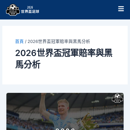
跳
至
主
要
內
容
首頁
/
2026世界盃冠軍賠率與黑馬分析
2026世界盃冠軍賠率與黑
馬分析