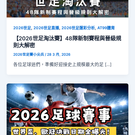
,
,
,
2026世足
2026世足直播
2026世足運彩分析
AT99體育
【2026世足淘汰賽】48隊新制賽程與晉級規
則大解密
2026世足賽小尖兵
/
28 3 月, 2026
各位足球迷們，準備好迎接史上規模最大的足 […]