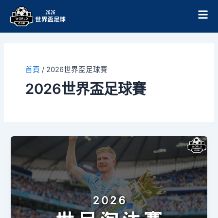
跳
至
主
要
內
容
首頁
/
2026世界盃足球賽
2026世界盃足球賽