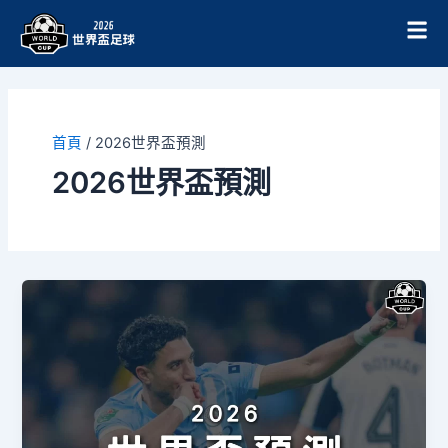
跳
至
主
要
內
容
首頁
/
2026世界盃預測
2026世界盃預測