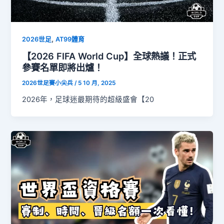
,
2026世足
AT99體育
【2026 FIFA World Cup】全球熱議！正式
參賽名單即將出爐！
2026世足賽小尖兵
/
5 10 月, 2025
2026年，足球迷最期待的超級盛會【20