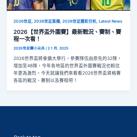
,
,
,
2026世足
2026世足直播
2026世足運彩分析
Latest News
2026【世界盃外圍賽】最新戰況、賽制、賽
程一次看！
2026世足賽小尖兵
/
2 1 月, 2025
2026世界盃將會擴大舉行，參賽隊伍由原先的32隊，
增加至48隊，今年各地區的世界盃外圍賽戰況也較往
年更為激烈，今天就讓我們來看看2026世界盃資格賽
各區的戰況、賽制以及賽程吧！