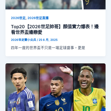
,
2026世足
2026世足直播
Top20【2026世足帥哥】顏值實力爆表！邊
看世界盃邊戀愛
2026世足賽小尖兵
/
25 6 月, 2025
四年一度的世界盃不只是一場足球盛事，更是