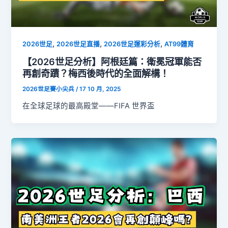
,
,
,
2026世足
2026世足直播
2026世足運彩分析
AT99體育
【2026世足分析】阿根廷篇：衛冕冠軍能否
再創奇蹟？梅西後時代的全面解構！
2026世足賽小尖兵
/
17 10 月, 2025
在全球足球的最高殿堂——FIFA 世界盃