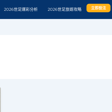
立即投注
2026世足運彩分析
2026世足旅遊攻略