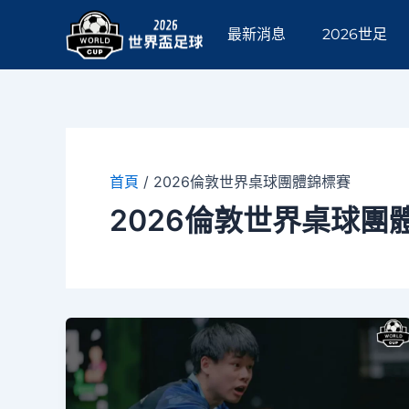
跳
至
最新消息
2026世足
主
要
內
容
首頁
/
2026倫敦世界桌球團體錦標賽
2026倫敦世界桌球團