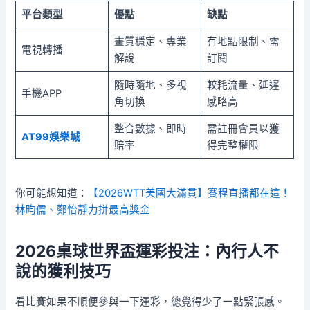
平台類型
優點
缺點
畫質穩定、專業
有地點限制、需
電視轉播
解說
訂閱
隨時隨地、多視
較耗流量、延遲
手機APP
角切換
感略高
整合數據、即時
需註冊會員以獲
AT99娛樂城
賠率
得完整權限
你可能想知道：
【2026WTT美國大滿貫】賽程直播都在這！
林昀儒、鄭怡靜力拼最高獎金
2026桌球世界盃運彩投注：內行人不
說的獲利技巧
看比賽如果不順便參與一下運彩，總覺得少了一點緊張感。