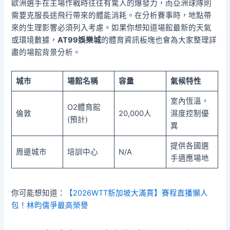
歐洲選手在主場作戰時往往有驚人的爆發力，而亞洲球隊則
需要克服長途飛行帶來的體能消耗。在分析賽事時，地點帶
來的生理影響必須列入考慮。如果你想知道場館最新的天氣
或環境數據，
AT99娛樂城
的體育資訊板塊也會為大家整理詳
盡的場館背景分析。
城市
場館名稱
容量
氣候特性
室內恆溫，
O2體育館
倫敦
20,000人
濕度控制優
(預計)
異
提供各國選
周邊城市
培訓中心
N/A
手適應場地
你可能想知道：
【2026WTT新加坡大滿貫】賽程直播懶人
包！林昀儒爭最高榮譽