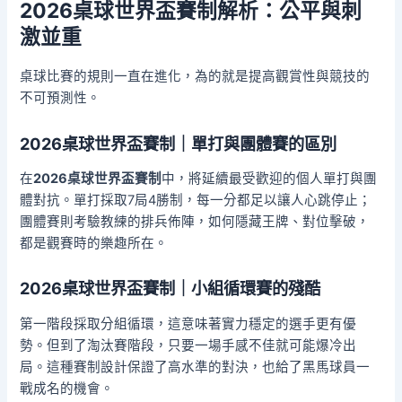
2026桌球世界盃賽制解析：公平與刺
激並重
桌球比賽的規則一直在進化，為的就是提高觀賞性與競技的
不可預測性。
2026桌球世界盃賽制｜單打與團體賽的區別
在
2026桌球世界盃賽制
中，將延續最受歡迎的個人單打與團
體對抗。單打採取7局4勝制，每一分都足以讓人心跳停止；
團體賽則考驗教練的排兵佈陣，如何隱藏王牌、對位擊破，
都是觀賽時的樂趣所在。
2026桌球世界盃賽制｜小組循環賽的殘酷
第一階段採取分組循環，這意味著實力穩定的選手更有優
勢。但到了淘汰賽階段，只要一場手感不佳就可能爆冷出
局。這種賽制設計保證了高水準的對決，也給了黑馬球員一
戰成名的機會。