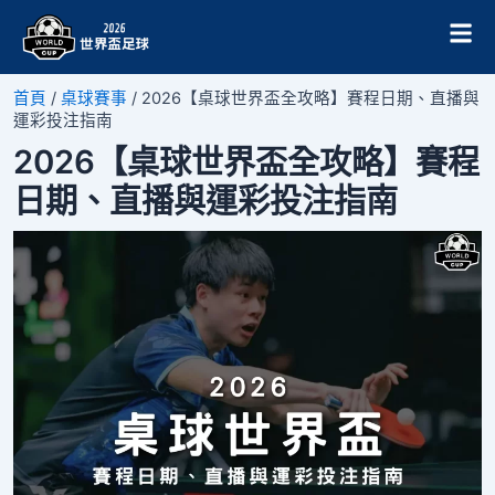
跳
Post
至
navigation
主
要
首頁
/
桌球賽事
/
2026【桌球世界盃全攻略】賽程日期、直播與
內
運彩投注指南
容
2026【桌球世界盃全攻略】賽程
日期、直播與運彩投注指南