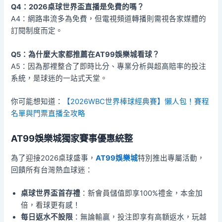
Q4：2026桌球世界盃直播是免費的嗎？
A4：網路串流多為免費，但電視頻道轉播則需視各家媒體的
訂閱制度而定。
Q5：為什麼大家都推薦在AT99娛樂城看球？
A5：因為那裡整合了即時比分、專業分析與超高賠率的投注
系統，是球迷的一站式天堂。
你可能想知道：
【2026WBC世界棒球經典賽】懶人包！賽程
名單與門票直播全攻略
AT99娛樂城獨家賽事優惠統整
為了迎接2026桌球盛事，
AT99娛樂城
特別推出專屬活動，
回饋所有台灣熱血球迷：
桌球世界盃首存禮
：新會員儲值即享100%禮金，本金加
倍，看球更有感！
每日返水不設限
：無論輸贏，投注即享有高額返水，玩越