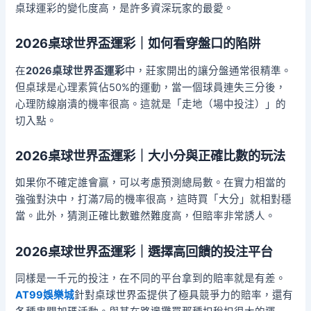
桌球運彩的變化度高，是許多資深玩家的最愛。
2026桌球世界盃運彩｜如何看穿盤口的陷阱
在
2026桌球世界盃運彩
中，莊家開出的讓分盤通常很精準。
但桌球是心理素質佔50%的運動，當一個球員連失三分後，
心理防線崩潰的機率很高。這就是「走地（場中投注）」的
切入點。
2026桌球世界盃運彩｜大小分與正確比數的玩法
如果你不確定誰會贏，可以考慮預測總局數。在實力相當的
強強對決中，打滿7局的機率很高，這時買「大分」就相對穩
當。此外，猜測正確比數雖然難度高，但賠率非常誘人。
2026桌球世界盃運彩｜選擇高回饋的投注平台
同樣是一千元的投注，在不同的平台拿到的賠率就是有差。
AT99娛樂城
針對桌球世界盃提供了極具競爭力的賠率，還有