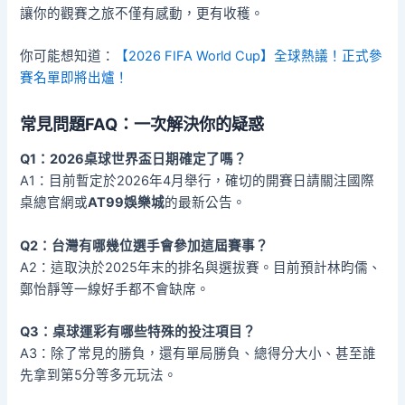
讓你的觀賽之旅不僅有感動，更有收穫。
你可能想知道：
【2026 FIFA World Cup】全球熱議！正式參
賽名單即將出爐！
常見問題FAQ：一次解決你的疑惑
Q1：2026桌球世界盃日期確定了嗎？
A1：目前暫定於2026年4月舉行，確切的開賽日請關注國際
桌總官網或
AT99娛樂城
的最新公告。
Q2：台灣有哪幾位選手會參加這屆賽事？
A2：這取決於2025年末的排名與選拔賽。目前預計林昀儒、
鄭怡靜等一線好手都不會缺席。
Q3：桌球運彩有哪些特殊的投注項目？
A3：除了常見的勝負，還有單局勝負、總得分大小、甚至誰
先拿到第5分等多元玩法。