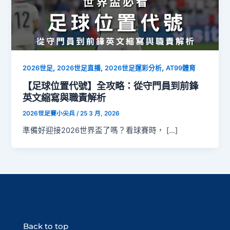
,
,
,
2026世足
2026世足直播
2026世足運彩分析
AT99體育
【足球位置代號】全攻略：從守門員到前鋒
英文縮寫與職責解析
2026世足賽小尖兵
/
25 3 月, 2026
準備好迎接2026世界盃了嗎？看球賽時， […]
Back to top