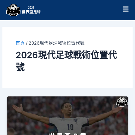
跳
至
主
要
內
容
首頁
/
2026現代足球戰術位置代號
2026現代足球戰術位置代
號