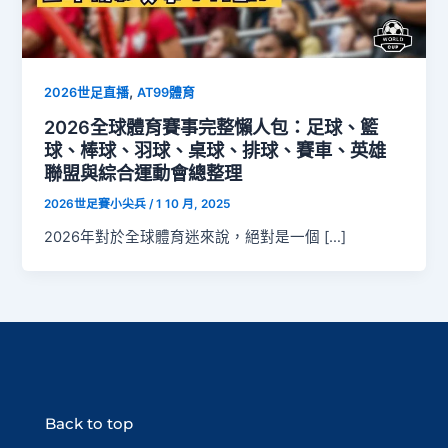
,
2026世足直播
AT99體育
2026全球體育賽事完整懶人包：足球、籃
球、棒球、羽球、桌球、排球、賽車、英雄
聯盟與綜合運動會總整理
2026世足賽小尖兵
/
1 10 月, 2025
2026年對於全球體育迷來說，絕對是一個 […]
Back to top