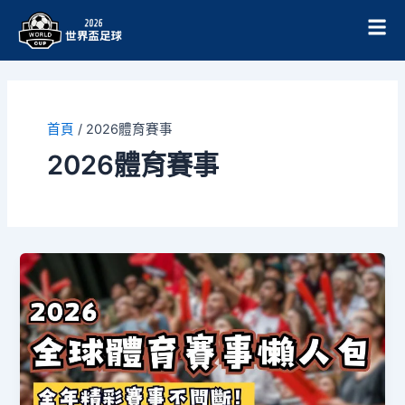
跳
至
主
要
內
容
首頁
/
2026體育賽事
2026體育賽事