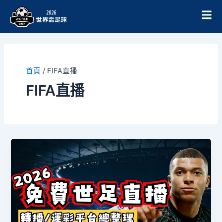
跳
至
主
要
內
容
首頁
/
FIFA直播
FIFA直播