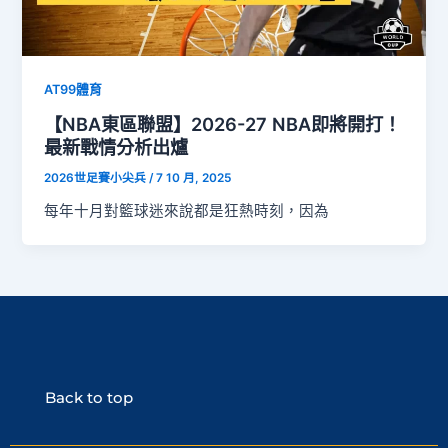
AT99體育
【NBA東區聯盟】2026-27 NBA即將開打！
最新戰情分析出爐
2026世足賽小尖兵
/
7 10 月, 2025
每年十月對籃球迷來說都是狂熱時刻，因為
Back to top