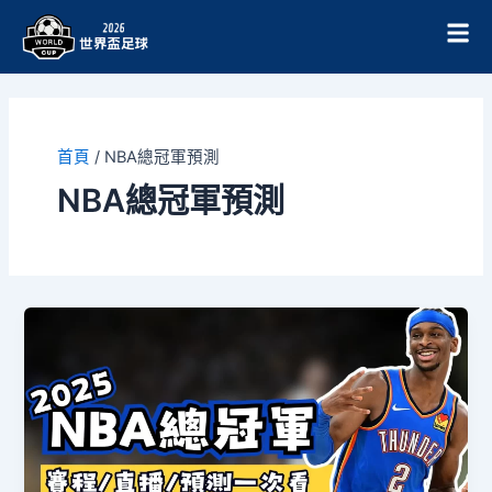
跳
至
主
要
內
容
首頁
/
NBA總冠軍預測
NBA總冠軍預測