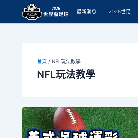
跳
至
最新消息
2026世足
主
要
內
容
首頁
/
NFL玩法教學
NFL玩法教學