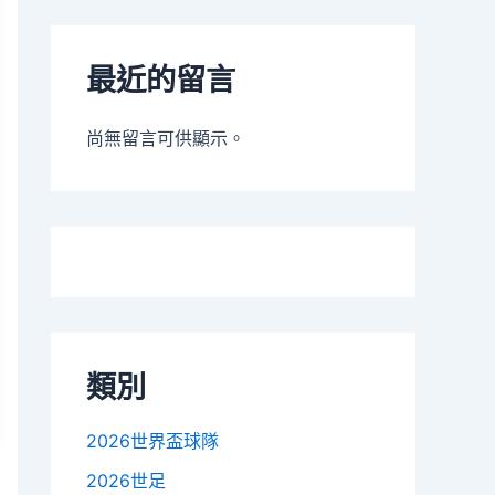
最近的留言
尚無留言可供顯示。
類別
2026世界盃球隊
2026世足