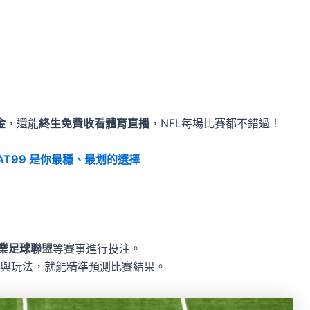
金
，還能
終生免費收看體育直播
，NFL每場比賽都不錯過！
AT99 是你最穩、最划的選擇
職業足球聯盟
等賽事進行投注。
與玩法，就能精準預測比賽結果。