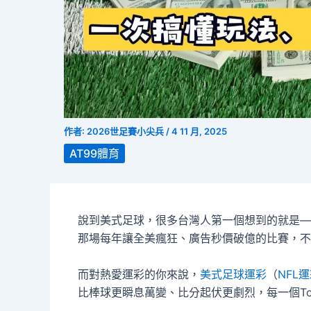
作者:
2026世足賽小尖兵
/
4 11 月, 2025
AT99體育
說到美式足球，很多台灣人第一個想到的就是—
那場每年讓全美瘋狂、廣告秒價破億的比賽，不
而對熱愛運彩的你來說，
美式足球運彩
（
NFL
比棒球更瞬息萬變、比分起伏更劇烈，每一個Touch