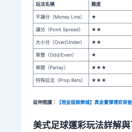
玩法名稱
難度
不讓分（Money Line）
★
讓分（Point Spread）
★★
大小分（Over/Under）
★★
單雙（Odd/Even）
★
串關（Parlay）
★★★
特殊玩法（Prop Bets）
★★★
延伸閱讀：
【現金版娛樂城】真金實彈博弈背後
美式足球運彩玩法詳解與