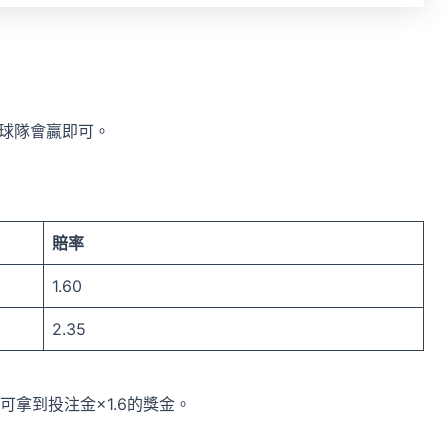
支球隊會贏即可。
賠率
1.60
2.35
可拿到投注金×1.6的獎金。