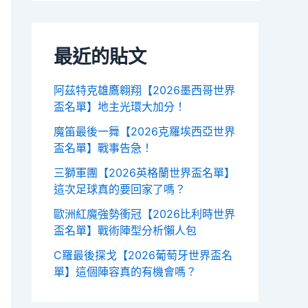
最近的貼文
阿茲特克雄鷹翱翔【2026墨西哥世界
盃名單】地主光環大加分！
魔笛最後一舞【2026克羅埃西亞世界
盃名單】戰事告急！
三獅軍團【2026英格蘭世界盃名單】
這次足球真的要回家了嗎？
歐洲紅魔強勢衝冠【2026比利時世界
盃名單】戰術陣型分析懶人包
C羅最後探戈【2026葡萄牙世界盃名
單】這個陣容真的有機會嗎？