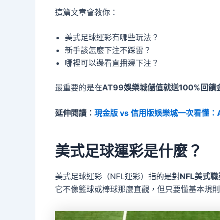
這篇文章會教你：
美式足球運彩有哪些玩法？
新手該怎麼下注不踩雷？
哪裡可以邊看直播邊下注？
最重要的是在
AT99娛樂城儲值就送100%回饋
延伸閱讀：
現金版 vs 信用版娛樂城一次看懂：
美式足球運彩是什麼？
美式足球運彩（NFL運彩）指的是對
NFL美式
它不像籃球或棒球那麼直觀，但只要懂基本規則