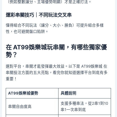
（例如整數讓分、主場優勢明顯）才是正確打法。
運彩串關技巧｜不同玩法交叉串
懂得組合不同玩法（讓分、大小、勝負）可提升組合多樣
性，也可避開盤口陷阱。
在 AT99娛樂城玩串關，有哪些獨家優
勢？
選對平台，串關才能發揮最大效益。以下是 AT99娛樂城 在
串關投注方面的五大亮點，看完你就知道選擇平台到底有多
重要！
AT99娛樂城優勢
具體說明
支援多種串法，從2串1到10
串關自由度高
串1一次串到底