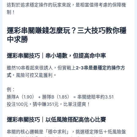
這對於追求穩定操作的玩家來說，是相當值得考慮的保障機
制！
運彩串關賺錢怎麼玩？三大技巧教你穩
中求勝
運彩串關技巧｜串小場數，但提高命中率
雖然10串看起來很誘人，但實戰上
2-3串是最穩定的操作方
式
，風險可控又能獲利。
例：
勝隊A（1.90） + 勝隊B（1.85） = 串關總賠率約3.51
投注100元，猜中賺351元，比單注還爽！
運彩串關技巧｜以低風險搭配高信心比賽
串關的核心邏輯是「穩中求利」，挑選穩定隊伍＋低風險盤