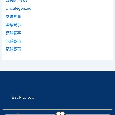
Latest News
Uncategorized
桌球賽事
籃球賽事
網球賽事
羽球賽事
足球賽事
Back to top