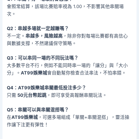
會照常結算，該場比賽賠率視為 1.00，不影響其他串關場
次。
Q2：串越多場就一定越賺嗎？
不一定。
串越多，風險越高
，除非你對每場比賽都有高信心
與數據支撐，不然建議保守策略。
Q3：可以串同一場的不同玩法嗎？
大多數平台不行，例如不能同時串一場的「讓分」與「大小
分」。
AT99娛樂城
會自動幫你檢查合法串法，不怕串錯。
Q4：AT99娛樂城串關最低投注多少？
只需
50元台幣起跳
，即可享受高報酬串關玩法。
Q5：串關可以與串關混搭嗎？
在
AT99娛樂城
，可選多場組成「單關+串關混搭」，靈活操
作讓下注更有彈性！