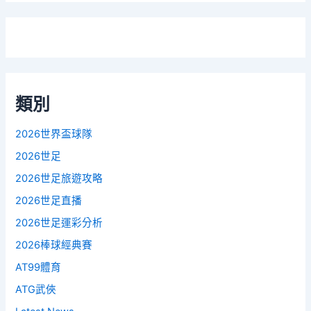
類別
2026世界盃球隊
2026世足
2026世足旅遊攻略
2026世足直播
2026世足運彩分析
2026棒球經典賽
AT99體育
ATG武俠