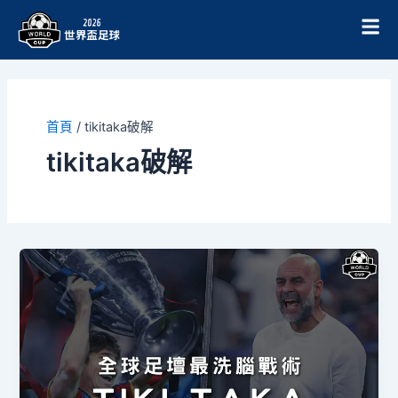
跳
至
主
要
內
容
首頁
/
tikitaka破解
tikitaka破解