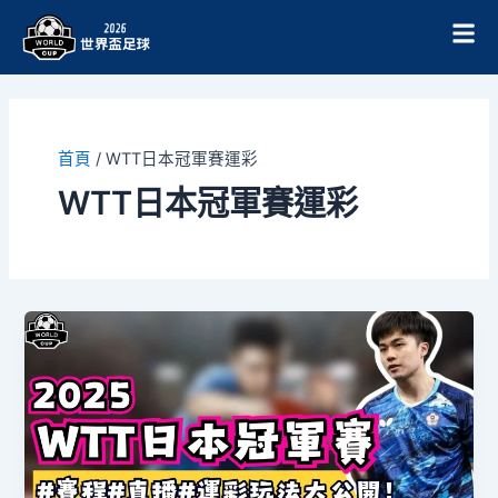
跳
至
主
要
內
容
首頁
/
WTT日本冠軍賽運彩
WTT日本冠軍賽運彩