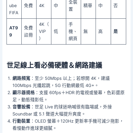
全裝
ube
免費
4K
中
精華
中
否
置
FIFA
4K（
手
AT9
免費
VIP
低
機、
無
高
是
9
註冊
）
網頁
世足線上看必備硬體＆網路建議
網路頻寬
：至少 50Mbps 以上；若想開 4K，建議
100Mbps 光纖起跳，5G 行動網最低 4G+。
顯示器規格
：支援 60fps＋HDR 的電視或螢幕，色彩還原
足，動態殘影低。
音響設備
：世足 Live 的球迷吶喊很有臨場感，外接
Soundbar 或 5.1 聲道大幅提升爽度。
行動裝置
：OLED 螢幕＋120Hz 更新率手機可減少拖影，
看慢動作進球更細膩。