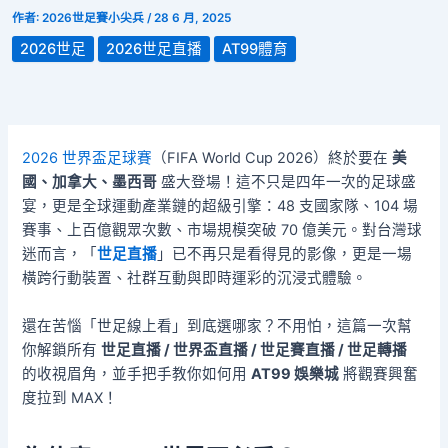
作者:
2026世足賽小尖兵
/
28 6 月, 2025
2026世足
2026世足直播
AT99體育
2026 世界盃足球賽
（FIFA World Cup 2026）終於要在
美
國、加拿大、墨西哥
盛大登場！這不只是四年一次的足球盛
宴，更是全球運動產業鏈的超級引擎：48 支國家隊、104 場
賽事、上百億觀眾次數、市場規模突破 70 億美元。對台灣球
迷而言，「
世足直播
」已不再只是看得見的影像，更是一場
橫跨行動裝置、社群互動與即時運彩的沉浸式體驗。
還在苦惱「世足線上看」到底選哪家？不用怕，這篇一次幫
你解鎖所有
世足直播 / 世界盃直播 / 世足賽直播 / 世足轉播
的收視眉角，並手把手教你如何用
AT99 娛樂城
將觀賽興奮
度拉到 MAX！