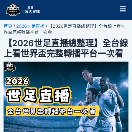
跳
Post
至
navigation
主
要
首頁
/
2026世足直播
/
【2026世足直播總整理】全台線上看世
內
界盃完整轉播平台一次看
容
【2026世足直播總整理】全台線
上看世界盃完整轉播平台一次看