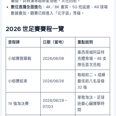
蘭德、貝林漢等超新星領銜，火花四射。
數位直播全面進化
：4K／8K 畫質、5G 低延遲、AR 球場
數據疊加，觀賽已經進入「元宇宙」等級。
2026 世足賽賽程一覽
里程碑
日期（當地）
重點說明
墨西哥城阿茲特
小組賽開幕戰
2026/06/08
克體育場，48 支
隊伍首次亮相
每組前二 + 成績
小組賽結束
2026/06/26
最佳前八名晉級
32 強
單敗淘汰，足球
2026/06/29 –
16 強淘汰賽
迷最心臟爆擊時
07/03
間