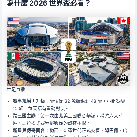
為什麼 2026 世界盃必看？
世足直播
賽事規模再升級
：隊伍從 32 隊擴編到 48 隊，小組賽變
12 組，每天都有重磅對決。
跨三國主辦
：第一次由北美三國聯合舉辦，橫跨六大時
區，馬拉松式賽程挑戰你的熬夜極限。
新星與傳奇同台
：梅西、C 羅世代正式交棒，姆巴佩、哈