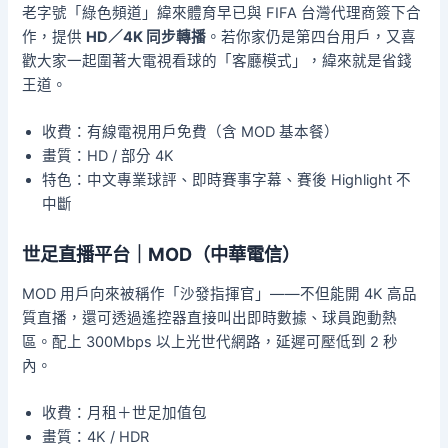
老字號「綠色頻道」緯來體育早已與 FIFA 台灣代理商簽下合
作，提供
HD／4K 同步轉播
。若你家仍是第四台用戶，又喜
歡大家一起圍著大電視看球的「客廳模式」，緯來就是省錢
王道。
收費：有線電視用戶免費（含 MOD 基本餐）
畫質：HD / 部分 4K
特色：中文專業球評、即時賽事字幕、賽後 Highlight 不
中斷
世足直播平台｜MOD（中華電信）
MOD 用戶向來被稱作「沙發指揮官」——不但能開 4K 高品
質直播，還可透過遙控器直接叫出即時數據、球員跑動熱
區。配上 300Mbps 以上光世代網路，延遲可壓低到 2 秒
內。
收費：月租＋世足加值包
畫質：4K / HDR