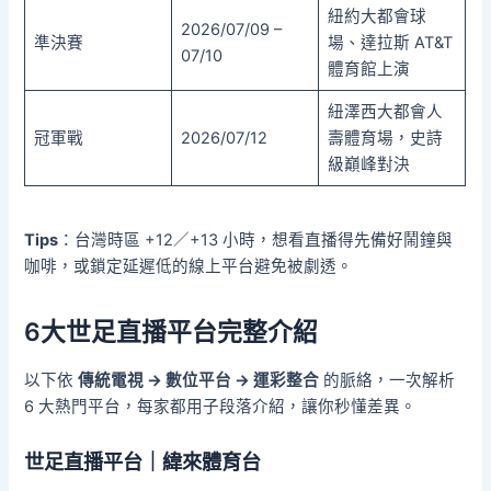
紐約大都會球
2026/07/09 –
準決賽
場、達拉斯 AT&T
07/10
體育館上演
紐澤西大都會人
冠軍戰
2026/07/12
壽體育場，史詩
級巔峰對決
Tips
：台灣時區 +12／+13 小時，想看直播得先備好鬧鐘與
咖啡，或鎖定延遲低的線上平台避免被劇透。
6大
世足直播平台完整介紹
以下依
傳統電視 → 數位平台 → 運彩整合
的脈絡，一次解析
6 大熱門平台，每家都用子段落介紹，讓你秒懂差異。
世足直播平台｜緯來體育台