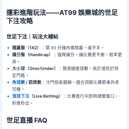
運彩進階玩法——AT99 娛樂城的世足
下注攻略
世足下注｜玩法大補帖
獨贏盤（1X2）
：猜 90 分鐘內哪隊贏，或平手。
讓分盤（Handicap）
：強隊讓分，讓比賽更平衡，賠率更
高。
大小球（Over/Under）
：預測總進球數，高於或低於特
定門檻。
角球數
/ 罰牌數
：冷門但高報酬，適合洞察比賽節奏的老
司機。
滾球下注
（Live Betting）
：比賽進行中即時調整盤口，
秒進秒出。
世足直播 FAQ