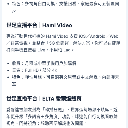
特色：多視角自由切換、支援回看、家庭最多可五裝置同
步
世足直播平台｜Hami Video
專為行動世代打造的 Hami Video 支援 iOS／Android／Web
／智慧電視，並整合「5G 低延遲」解決方案。你可以在捷運
打開手機直接看 Live，不用怕 Lag。
收費：月租或中華手機用戶加購價
畫質：Full HD / 部分 4K
特色：彈性月租、可自選英文原音或中文解說、內建聊天
室
世足直播平台｜ELTA 愛爾達體育
愛爾達被網友封為「轉播狂魔」，世界盃每場都不缺席。近
年更升級「多語言＋多角度」功能，球迷能自行切換看教練
視角、門將視角；想聽西語解說也沒問題。