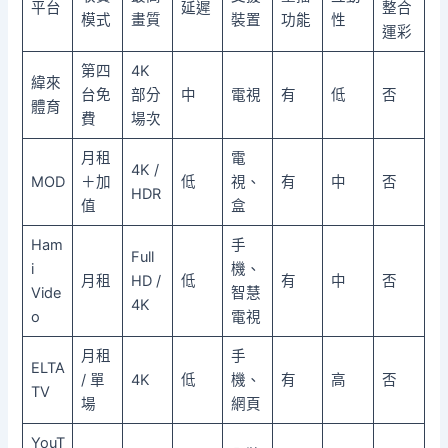
平台
延遲
整合
模式
畫質
裝置
功能
性
運彩
第四
4K
緯來
台免
部分
中
電視
有
低
否
體育
費
場次
月租
電
4K /
MOD
＋加
低
視、
有
中
否
HDR
值
盒
Ham
手
Full
i
機、
月租
HD /
低
有
中
否
Vide
智慧
4K
o
電視
月租
手
ELTA
/ 單
4K
低
機、
有
高
否
TV
場
網頁
YouT