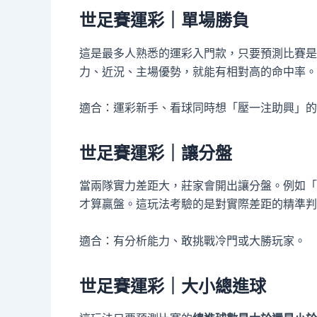
世足賽運彩｜單場勝負
這是最多人熟悉的運彩入門款，只要預測比賽是
力、近況、主場優勢，就能有相對高的命中率。
適合：運彩新手、看球同時想「壓一注助興」的
世足賽運彩｜讓分盤
當兩隊實力差距大，莊家會開出讓分盤。例如「
才算贏盤。這玩法考驗的是對實際差距的精準判
適合：有分析能力、敢挑戰冷門或大勝玩家。
世足賽運彩｜大小總進球