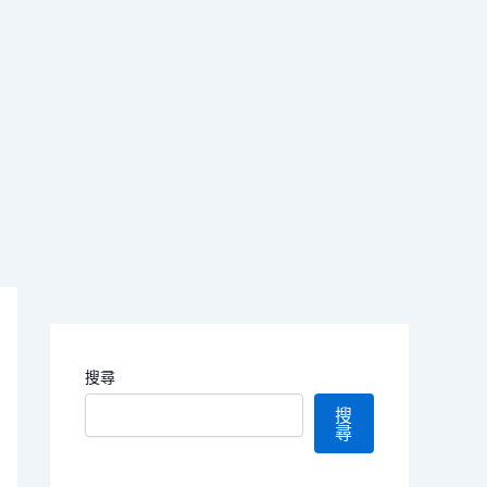
搜尋
搜
尋