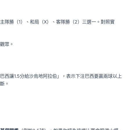
主隊勝（1）、和局（X）、客隊勝（2）三選一。對照實
觀眾。
巴西讓1.5分給沙烏地阿拉伯」，表示下注巴西要贏兩球以上
斷。