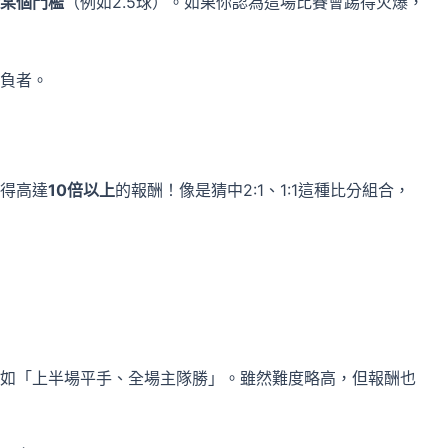
某個門檻
（例如2.5球）。如果你認為這場比賽會踢得火爆，
負者。
得高達
10倍以上
的報酬！像是猜中2:1、1:1這種比分組合，
如「上半場平手、全場主隊勝」。雖然難度略高，但報酬也