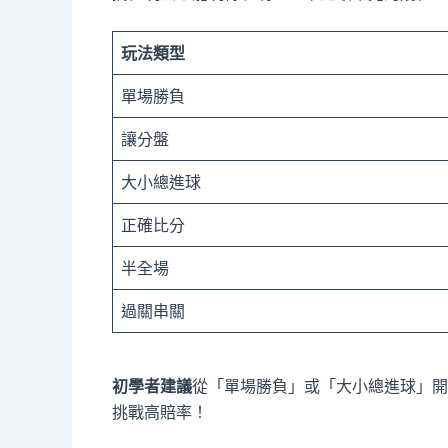
玩法類型
單場勝負
讓分盤
大小總進球
正確比分
半全場
過關串關
初學者建議
從「單場勝負」或「大小總進球」開
挑戰高賠率！