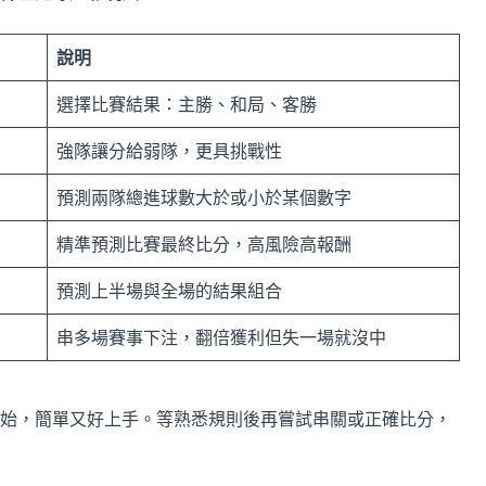
說明
選擇比賽結果：主勝、和局、客勝
強隊讓分給弱隊，更具挑戰性
預測兩隊總進球數大於或小於某個數字
精準預測比賽最終比分，高風險高報酬
預測上半場與全場的結果組合
串多場賽事下注，翻倍獲利但失一場就沒中
始，簡單又好上手。等熟悉規則後再嘗試串關或正確比分，