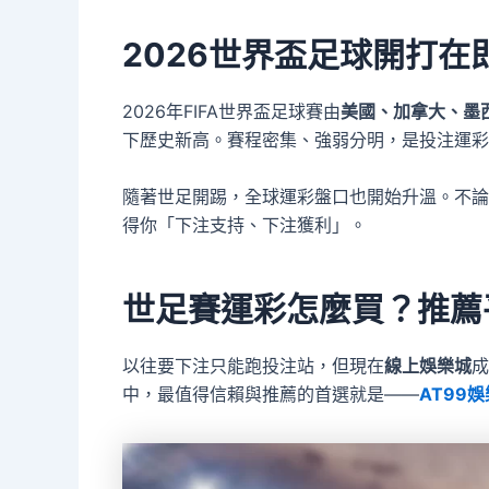
2026世界盃足球開打
2026年FIFA世界盃足球賽由
美國、加拿大、墨
下歷史新高。賽程密集、強弱分明，是投注運彩
隨著世足開踢，全球運彩盤口也開始升溫。不論
得你「下注支持、下注獲利」。
世足賽運彩怎麼買？推薦
以往要下注只能跑投注站，但現在
線上娛樂城
成
中，最值得信賴與推薦的首選就是——
AT99