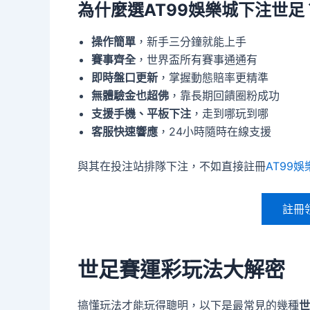
為什麼選AT99娛樂城下注世足
操作簡單
，新手三分鐘就能上手
賽事齊全
，世界盃所有賽事通通有
即時盤口更新
，掌握動態賠率更精準
無體驗金也超佛
，靠長期回饋圈粉成功
支援手機、平板下注
，走到哪玩到哪
客服快速響應
，24小時隨時在線支援
與其在投注站排隊下注，不如直接註冊
AT99娛
註冊
世足賽運彩玩法大解密
搞懂玩法才能玩得聰明，以下是最常見的幾種
世