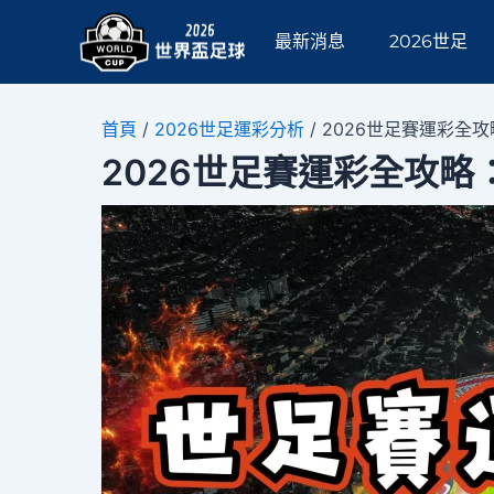
跳
Post
至
navigation
最新消息
2026世足
主
要
內
首頁
/
2026世足運彩分析
/
2026世足賽運彩全
容
2026世足賽運彩全攻略