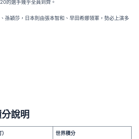
20的選手幾乎全員到齊。
、孫穎莎，日本則由張本智和、早田希娜領軍，勢必上演多
積分說明
打）
世界積分