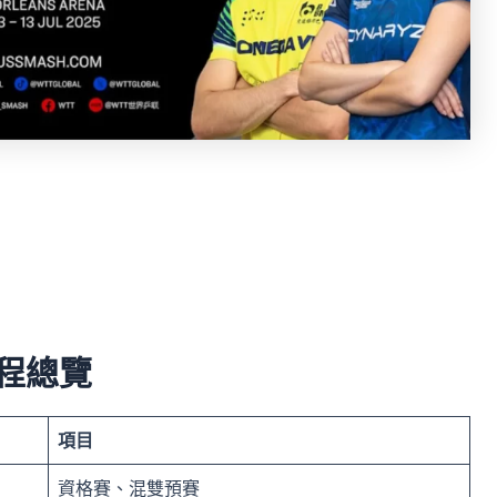
賽程總覽
項目
資格賽、混雙預賽