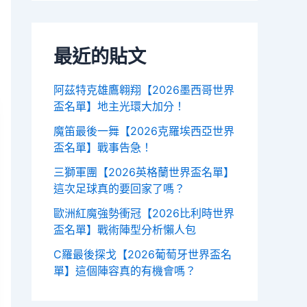
最近的貼文
阿茲特克雄鷹翱翔【2026墨西哥世界
盃名單】地主光環大加分！
魔笛最後一舞【2026克羅埃西亞世界
盃名單】戰事告急！
三獅軍團【2026英格蘭世界盃名單】
這次足球真的要回家了嗎？
歐洲紅魔強勢衝冠【2026比利時世界
盃名單】戰術陣型分析懶人包
C羅最後探戈【2026葡萄牙世界盃名
單】這個陣容真的有機會嗎？