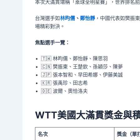
本次大滿貫堪稱「桌球全明星賽」，世界排名前
台灣選手如
林昀儒
、
鄭怡靜
，中國代表如樊振東
場精彩對決。
焦點選手一覽：
🇹🇼 林昀儒、鄭怡靜、陳思羽
🇨🇳 樊振東、王楚欽、孫穎莎、陳夢
🇯🇵 張本智和、早田希娜、伊藤美誠
🇰🇷 張禹珍、田志希
🇩🇪 波爾、奧恰洛夫
WTT美國大滿貫獎金與
名次
獎金（單