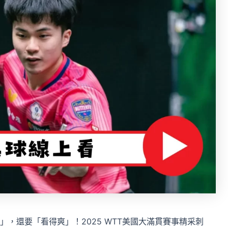
，還要「看得爽」！2025 WTT美國大滿貫賽事精采刺