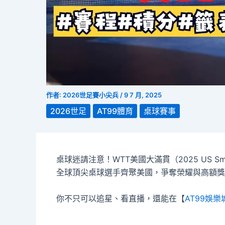
作者:
2026世足賽小尖兵
/
9 7 月, 2025
2026世足
AT99體育
桌球賽事
桌球迷請注意！WTT美國大滿貫（2025 US 
全球頂尖桌球選手齊聚美國，爭奪榮耀與高額獎
你不只可以追星、看直播，還能在【
AT99娛樂