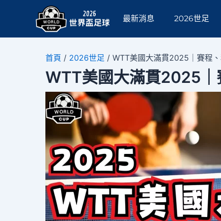
跳
Post
至
navigation
最新消息
2026世足
主
要
內
首頁
/
2026世足
/
WTT美國大滿貫2025｜賽
容
WTT美國大滿貫202