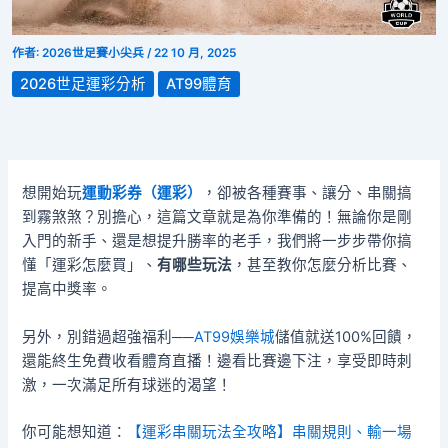
作者:
2026世足賽小尖兵
/
22 10 月, 2025
2026世足運彩分析
AT99體育
想開始玩
運動彩券（運彩）
，卻被各種賽事、讓分、串關搞
到霧煞煞？別擔心，這篇文章就是為你準備的！無論你是剛
入門的新手、還是想提升勝率的老手，我們將一步步帶你搞
懂「運彩怎麼買」、
有哪些玩法
，甚至教你怎麼分析比賽、
提高中獎率。
另外，別錯過超強福利──
AT99娛樂城
儲值就送100%回饋，
還能終生免費收看體育直播！邊看比賽邊下注，享受即時刺
激，一次滿足所有球迷的渴望！
你可能想知道：
【運彩串關玩法全攻略】串關規則、輸一場