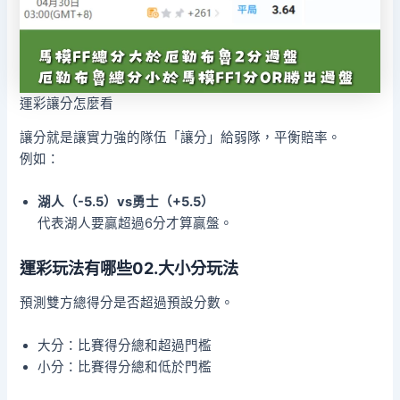
運彩讓分怎麼看
讓分就是讓實力強的隊伍「讓分」給弱隊，平衡賠率。
例如：
湖人（-5.5）vs勇士（+5.5）
代表湖人要贏超過6分才算贏盤。
運彩玩法有哪些02.大小分玩法
預測雙方總得分是否超過預設分數。
大分：比賽得分總和超過門檻
小分：比賽得分總和低於門檻