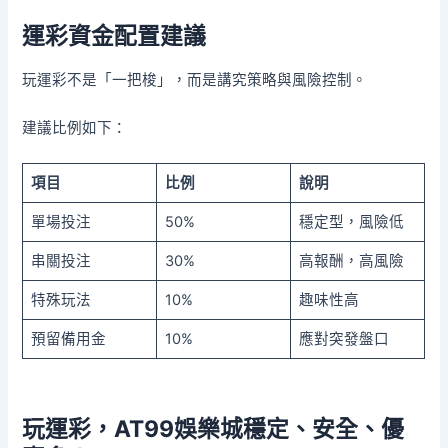
運彩資金配置建議
玩運彩不是「一把梭」，而是講究策略與風險控制。
建議比例如下：
項目
比例
說明
單場投注
50%
穩定型，風險低
串關投注
30%
高報酬，高風險
特殊玩法
10%
趣味性高
預留備用金
10%
應對突發盤口
玩運彩，AT99娛樂城穩定、安全、優