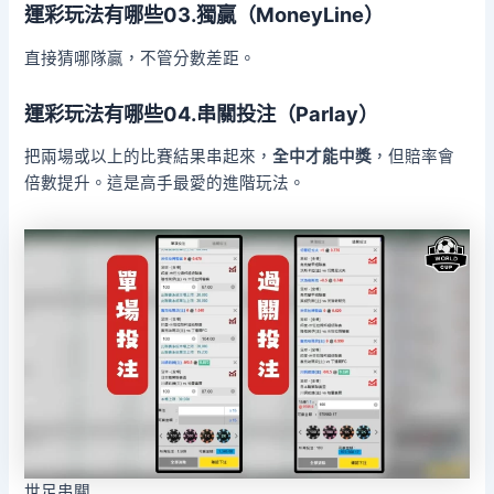
運彩玩法有哪些03.獨贏（MoneyLine）
直接猜哪隊贏，不管分數差距。
運彩玩法有哪些04.串關投注（Parlay）
把兩場或以上的比賽結果串起來，
全中才能中獎
，但賠率會
倍數提升。這是高手最愛的進階玩法。
世足串關