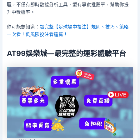
區
，不僅有即時數據分析工具，還有專家推薦單，幫助你提
升中獎機率。
你可能想知道：
超完整【足球場中投注】規則、技巧、策略
一次看！低風險投注看這篇！
AT99娛樂城—最完整的運彩體驗平台