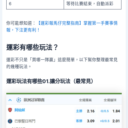
6
等待比賽結束，自動派彩
你可能想知道：
【運彩報馬仔完整指南】掌握第一手賽事情
報，下注更有利！
運彩有哪些玩法？
運彩不只是「買哪一隊贏」這麼簡單，以下幫你整理最常見
的幾種玩法。
運彩玩法有哪些01.讓分玩法（最常見）