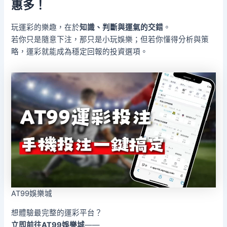
惠多！
玩運彩的樂趣，在於
知識、判斷與運氣的交錯
。
若你只是隨意下注，那只是小玩娛樂；但若你懂得分析與策
略，運彩就能成為穩定回報的投資選項。
AT99娛樂城
想體驗最完整的運彩平台？
立即前往AT99娛樂城
——