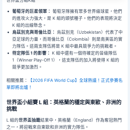
世界盃分組K組
葡萄牙的巨星領軍：
葡萄牙隊擁有眾多世界級球星，他們
的進攻火力強大，是 K 組的頭號種子。他們的表現將決定
K 組的出線懸念。
烏茲別克與哥倫比亞：
烏茲別克（Uzbekistan）代表了中
亞足球的力量，而哥倫比亞（Colombia）則是南美區的實
力隊伍。這兩支隊伍將是 K 組中最具競爭力的挑戰者。
待定隊伍 1 的影響：
K 組中還有一個待確定的晉級隊伍
1（Winner Play-Off 1），這支隊伍的加入將使得 K 組的
競爭更加激烈。
相關推薦：
【2026 FIFA World Cup】全球熱議！正式參賽名
單即將出爐！
世界盃小組賽 L 組：英格蘭的穩定與東歐、非洲的
挑戰
L 組的
世界盃抽籤
結果中，英格蘭（England）作為奪冠熱門
之一，將迎戰來自東歐和非洲的實力隊伍。