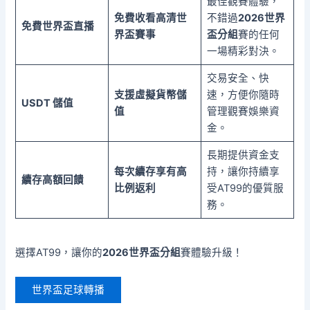
最佳觀賽體驗，
免費收看高清世
不錯過
2026世界
免費世界盃直播
界盃賽事
盃分組
賽的任何
一場精彩對決。
交易安全、快
支援虛擬貨幣儲
速，方便你隨時
USDT 儲值
值
管理觀賽娛樂資
金。
長期提供資金支
每次續存享有高
持，讓你持續享
續存高額回饋
比例返利
受AT99的優質服
務。
選擇AT99，讓你的
2026世界盃分組
賽體驗升級！
世界盃足球轉播