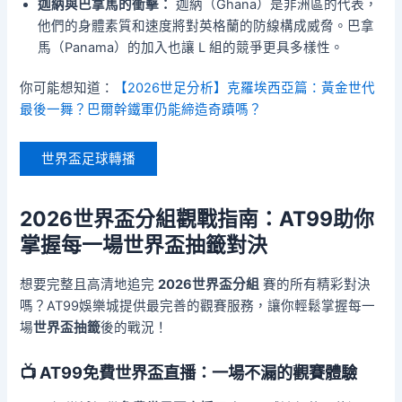
迦納與巴拿馬的衝擊：
迦納（Ghana）是非洲區的代表，
他們的身體素質和速度將對英格蘭的防線構成威脅。巴拿
馬（Panama）的加入也讓 L 組的競爭更具多樣性。
你可能想知道：
【2026世足分析】克羅埃西亞篇：黃金世代
最後一舞？巴爾幹鐵軍仍能締造奇蹟嗎？
世界盃足球轉播
2026世界盃分組觀戰指南：AT99助你
掌握每一場世界盃抽籤對決
想要完整且高清地追完
2026世界盃分組
賽的所有精彩對決
嗎？AT99娛樂城提供最完善的觀賽服務，讓你輕鬆掌握每一
場
世界盃抽籤
後的戰況！
📺 AT99免費世界盃直播：一場不漏的觀賽體驗