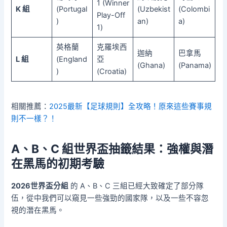
1 (Winner
K 組
(Portugal
(Uzbekist
(Colombi
Play-Off
)
an)
a)
1)
英格蘭
克羅埃西
迦納
巴拿馬
L 組
(England
亞
(Ghana)
(Panama)
)
(Croatia)
相關推薦：
2025最新【足球規則】全攻略！原來這些賽事規
則不一樣？！
A、B、C 組世界盃抽籤結果：強權與潛
在黑馬的初期考驗
2026世界盃分組
的 A、B、C 三組已經大致確定了部分隊
伍，從中我們可以窺見一些強勁的國家隊，以及一些不容忽
視的潛在黑馬。