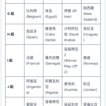
紐西蘭
比利時
埃及
伊朗 (IR
G 組
(New
(Belgium)
(Egypt)
Iran)
Zealand)
維德角
沙特阿拉
烏拉圭
西班牙
H 組
(Cabo
伯 (Saudi
(Uruguay
(Spain)
Verde)
Arabia)
)
晉級隊伍
2
法國
塞內加爾
挪威
I 組
(Winner
(France)
(Senegal)
(Norway)
Play-Off
2)
阿根廷
阿爾及利
奧地利
約旦
J 組
(Argentin
亞
(Austria)
(Jordan)
a)
(Algeria)
晉級隊伍
葡萄牙
烏茲別克
哥倫比亞