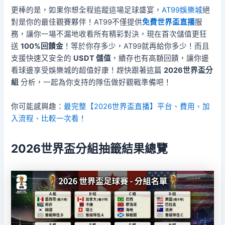
更棒的是，如果你想全程追蹤這場足球盛宴，
AT99娛樂城
絕
對是你的最佳觀賽夥伴！AT99不僅提供
免費世界盃直播
服
務，讓你一場不漏地收看所有精彩對決，現在首次儲值更狂
送
100%回饋金
！等於你存多少，AT99就再給你多少！而且
支援快速又安全的
USDT 儲值
，續存也有高額回饋，讓你邊
看球邊享受娛樂城的超值好康！趕快跟著這篇
2026世界盃分
組
分析，一起為你支持的隊伍做好觀戰準備吧！
你可能感興趣：
最完整【2026世界盃直播】平台、費用、加
入流程、比較一次看！
2026世界盃分組抽籤結果總覽