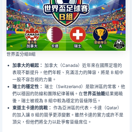
世界盃分組B組
加拿大的崛起：
加拿大（Canada）近年來在國際足壇的
表現不斷提升，他們年輕、充滿活力的陣容，將是 B 組中
一股不容忽視的力量。
瑞士的穩定性：
瑞士（Switzerland）是歐洲區的常客，他
們以穩固的防線和團隊紀律著稱。在
世界盃抽籤
結果揭曉
後，瑞士被視為 B 組中較為穩定的晉級隊伍。
東道主卡達的挑戰：
作為亞洲區的代表，卡達（Qatar）
的加入讓 B 組的競爭更添變數。雖然卡達的實力或許不是
頂尖，但他們將全力以赴爭奪晉級席位。