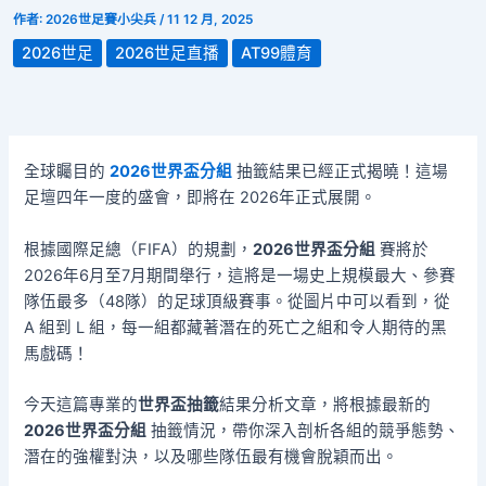
作者:
2026世足賽小尖兵
/
11 12 月, 2025
2026世足
2026世足直播
AT99體育
全球矚目的
2026世界盃分組
抽籤結果已經正式揭曉！這場
足壇四年一度的盛會，即將在 2026年正式展開。
根據國際足總（FIFA）的規劃，
2026世界盃分組
賽將於
2026年6月至7月期間舉行，這將是一場史上規模最大、參賽
隊伍最多（48隊）的足球頂級賽事。從圖片中可以看到，從
A 組到 L 組，每一組都藏著潛在的死亡之組和令人期待的黑
馬戲碼！
今天這篇專業的
世界盃抽籤
結果分析文章，將根據最新的
2026世界盃分組
抽籤情況，帶你深入剖析各組的競爭態勢、
潛在的強權對決，以及哪些隊伍最有機會脫穎而出。