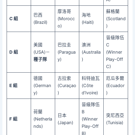
摩洛哥
蘇格蘭
巴西
海地
C 組
(Morocc
(Scotland
(Brazil)
(Haiti)
o)
)
晉級隊伍
美國
巴拉圭
澳洲
C
D 組
(USA)－
(Paragua
(Australia
(Winner
種子隊
y)
)
Play-Off
C)
德國
古拉索
科特迪瓦
厄瓜多爾
E 組
(German
(Curaçao
(Côte
(Ecuador
y)
)
d’Ivoire)
)
晉級隊伍
荷蘭
B
日本
突尼西亞
F 組
(Netherla
(Winner
(Japan)
(Tunisia)
nds)
Play-Off
B)