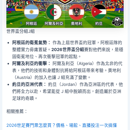
世界盃分組J組
阿根廷的衛冕氣勢：
作為上屆世界盃的冠軍，阿根廷隊的
整體實力毋庸置疑。
2026世界盃分組
賽對他們來說，是穩
固衛冕地位、再次衝擊冠軍的起點。
阿爾及利亞的衝擊：
阿爾及利亞（Algeria）作為北非的代
表，他們的技術和身體對抗將給阿根廷帶來考驗。奧地利
（Austria）的加入也讓 J 組充滿了變數。
約旦的亞洲代表：
約旦（Jordan）作為亞洲區的代表，他
們將全力以赴，希望能從 J 組中脫穎而出，創造屬於亞洲
足球的奇蹟。
相關推薦：
2026世足賽門票怎麼買？價格、場館、直播投注一次搞懂