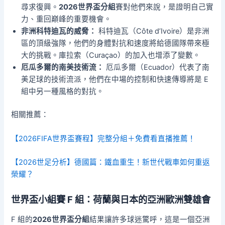
尋求復興。
2026世界盃分組
賽對他們來說，是證明自己實
力、重回巔峰的重要機會。
非洲科特迪瓦的威脅：
科特迪瓦（Côte d’Ivoire）是非洲
區的頂級強隊，他們的身體對抗和速度將給德國隊帶來極
大的挑戰。庫拉索（Curaçao）的加入也增添了變數。
厄瓜多爾的南美技術流：
厄瓜多爾（Ecuador）代表了南
美足球的技術流派，他們在中場的控制和快速傳導將是 E
組中另一種風格的對抗。
相關推薦：
【2026FIFA世界盃賽程】完整分組＋免費看直播推薦！
【2026世足分析】德國篇：鐵血重生！新世代戰車如何重返
榮耀？
世界盃小組賽 F 組：荷蘭與日本的亞洲歐洲雙雄會
F 組的
2026世界盃分組
結果讓許多球迷驚呼，這是一個亞洲