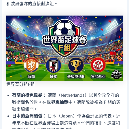
和歐洲強隊的直接對決組。
世界盃分組F組
荷蘭的橙色風暴：
荷蘭（Netherlands）以其全攻全守的
戰術聞名於世。在
世界盃抽籤
中，荷蘭隊被視為 F 組的頭
號出線熱門。
日本的亞洲驕傲：
日本（Japan）作為亞洲區的代表，近
年來不斷在世界盃賽場上創造奇蹟。他們的技術、速度和