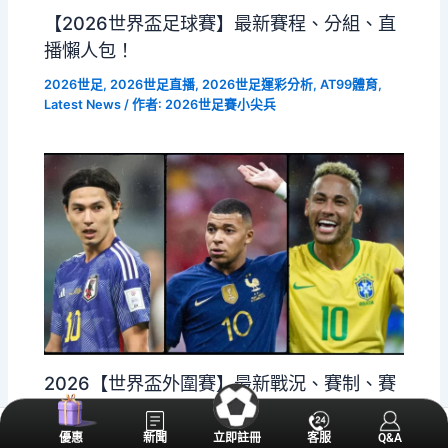
【2026世界盃足球賽】最新賽程、分組、直
播懶人包！
2026世足
,
2026世足直播
,
2026世足運彩分析
,
AT99體育
,
Latest News
/ 作者:
2026世足賽小尖兵
2026【世界盃外圍賽】最新戰況、賽制、賽
程一次看！
優惠
提存
優惠
帳務
新聞
立即註冊
客服
客服
Q&A
我的
2026世足
,
2026世足直播
,
2026世足運彩分析
,
Latest News