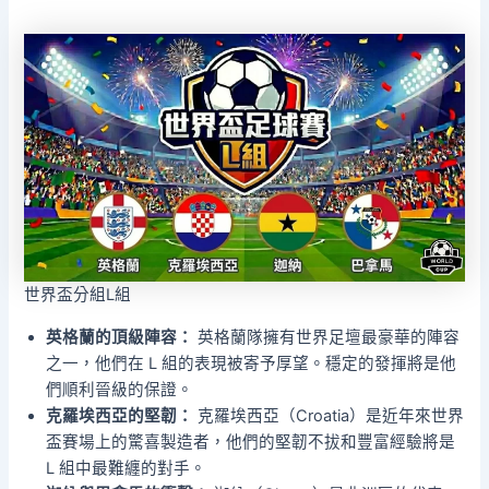
世界盃分組L組
英格蘭的頂級陣容：
英格蘭隊擁有世界足壇最豪華的陣容
之一，他們在 L 組的表現被寄予厚望。穩定的發揮將是他
們順利晉級的保證。
克羅埃西亞的堅韌：
克羅埃西亞（Croatia）是近年來世界
盃賽場上的驚喜製造者，他們的堅韌不拔和豐富經驗將是
L 組中最難纏的對手。