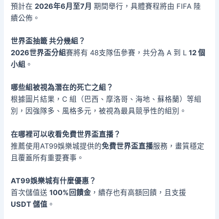
預計在
2026年6月至7月
期間舉行，具體賽程將由 FIFA 陸
續公佈。
世界盃抽籤
共分幾組？
2026世界盃分組
賽將有 48支隊伍參賽，共分為 A 到 L
12 個
小組
。
哪些組被視為潛在的死亡之組？
根據圖片結果，C 組（巴西、摩洛哥、海地、蘇格蘭）等組
別，因強隊多、風格多元，被視為最具競爭性的組別。
在哪裡可以收看
免費世界盃直播
？
推薦使用AT99娛樂城提供的
免費世界盃直播
服務，畫質穩定
且覆蓋所有重要賽事。
AT99娛樂城有什麼優惠？
首次儲值送
100%回饋金
，續存也有高額回饋，且支援
USDT 儲值
。