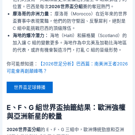
位置。巴西是每次
2026世界盃分組
賽的奪冠熱門。
摩洛哥的非洲力量：
摩洛哥（Morocco）在近年來的世界
盃賽事中表現驚豔，他們的防守堅固、反擊犀利，絕對是
C 組中能挑戰巴西的頂級隊伍。
海地的爆冷潛力：
海地（Haiti）和蘇格蘭（Scotland）的
加入讓 C 組的變數更多。海地作為中北美及加勒比海地區
的代表，或許有機會製造冷門，打亂 C 組的晉級形勢。
你可能想知道：
【2026世足分析】巴西篇：南美洲王者2026
可能會再創顛峰嗎？
世界盃足球轉播
E、F、G 組世界盃抽籤結果：歐洲強權
與亞洲新星的較量
2026世界盃分組
的 E、F、G 三組中，歐洲傳統勁旅和亞洲