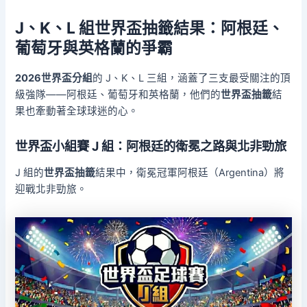
J、K、L 組世界盃抽籤結果：阿根廷、
葡萄牙與英格蘭的爭霸
2026世界盃分組
的 J、K、L 三組，涵蓋了三支最受關注的頂
級強隊——阿根廷、葡萄牙和英格蘭，他們的
世界盃抽籤
結
果也牽動著全球球迷的心。
世界盃小組賽 J 組：阿根廷的衛冕之路與北非勁旅
J 組的
世界盃抽籤
結果中，衛冕冠軍阿根廷（Argentina）將
迎戰北非勁旅。