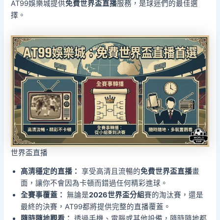
AT99娛樂城提供
免費世界盃直播
服務，是球迷們的最佳選
擇。
世界盃直播
高清穩定的直播：
享受高清且流暢的
免費世界盃直播
畫
面，讓你不會因為卡頓而錯過任何精彩進球。
全賽事覆蓋：
無論是
2026世界盃分組
賽的淘汰賽，還是
最終的決賽，AT99都將提供完整的直播覆蓋。
隨時隨地觀看：
透過手機、電腦或其他設備，隨時隨地都