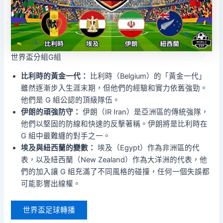
世界盃分組G組
比利時的黃金一代：
比利時（Belgium）的「黃金一代」
雖然逐漸步入生涯末期，但他們的經驗和實力依舊強勁。
他們是 G 組公認的頂級隊伍。
伊朗的頑強防守：
伊朗（IR Iran）是亞洲區的傳統強隊，
他們以堅固的防線和快速的反擊著稱。伊朗將是比利時在
G 組中最難纏的對手之一。
埃及與紐西蘭的變數：
埃及（Egypt）作為非洲區的代
表，以及紐西蘭（New Zealand）作為大洋洲的代表，他
們的加入讓 G 組充滿了不同風格的碰撞，任何一個失誤都
可能影響出線權。
世界盃足球轉播