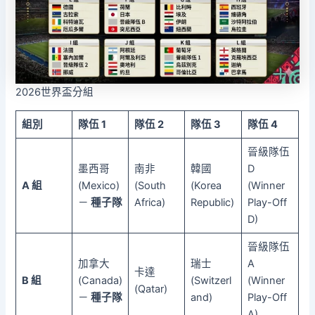
2026世界盃分組
組別
隊伍 1
隊伍 2
隊伍 3
隊伍 4
晉級隊伍
墨西哥
南非
韓國
D
A 組
(Mexico)
(South
(Korea
(Winner
－
種子隊
Africa)
Republic)
Play-Off
D)
晉級隊伍
加拿大
瑞士
A
卡達
B 組
(Canada)
(Switzerl
(Winner
(Qatar)
－
種子隊
and)
Play-Off
A)