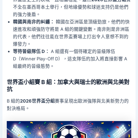
不全在墨西哥本土舉行，但地緣優勢和球迷支持仍是他們
的強力後盾。
韓國與南非的糾纏：
韓國在亞洲區是頂級勁旅，他們的快
速進攻和頑強防守將是 A 組的關鍵變數。南非則是非洲區
的代表，他們往往能在世界盃賽場上打出令人意想不到的
爆發力。
等待晉級隊伍 D：
A 組還有一個待確定的晉級隊伍
D（Winner Play-Off D），這支隊伍的加入將直接影響 A
組最終的晉級態勢。
世界盃小組賽 B 組：加拿大與瑞士的歐洲與北美對
抗
B 組的
2026世界盃分組
賽事呈現出歐洲強隊與北美新勢力的
對決格局。