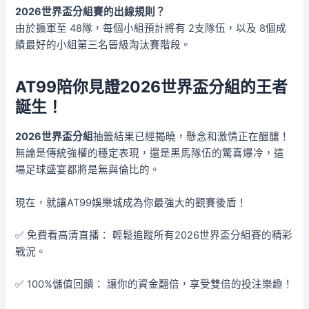
2026世界盃分組
賽的出線規則？
由於擴軍至 48隊，每個小組預計將有 2支隊伍，以及 8個成
績最好的小組第三名晉級淘汰賽階段。
AT99陪你見證2026世界盃分組的王者
誕生！
2026世界盃分組
抽籤結果已經揭曉，懸念和激情正在醞釀！
無論是傳統強權的穩定表現，還是黑馬隊伍的驚喜爆冷，這
場足球盛宴都將是無與倫比的。
現在，就讓AT99娛樂城成為你最強大的觀賽後盾！
✅ 免費看高清直播： 輕鬆追蹤所有2026世界盃分組賽的精彩
戰況。
✅ 100%儲值回饋： 讓你的資金翻倍，享受雙倍的投注樂趣！