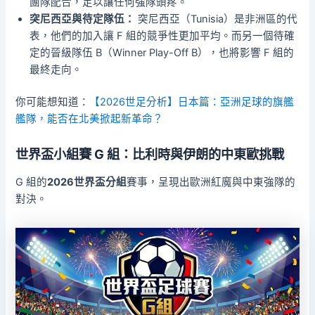
團隊配合，足以讓任何強隊頭疼。
突尼西亞與待定隊伍：
突尼西亞（Tunisia）是非洲區的代
表，他們的加入讓 F 組的競爭性更加平均。而另一個待確
定的晉級隊伍 B（Winner Play-Off B），也將影響 F 組的
最終走向。
你可能想知道：
【2026世足分析】日本篇：亞洲足球的旗艦
艦隊，能否在北美掀起新革命？
世界盃小組賽 G 組：比利時與伊朗的中東歐挑戰
G 組的
2026世界盃分組
賽事，呈現出歐洲紅魔與中東強隊的
對決。