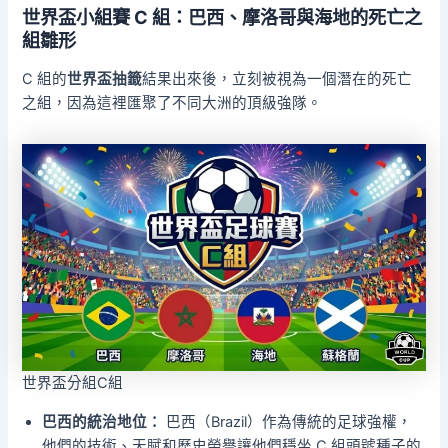
世界盃小組賽 C 組：巴西、摩洛哥與海地的死亡之
組雛形
C 組的
世界盃抽籤
結果出來後，立刻被視為一個潛在的死亡
之組，因為這裡匯聚了不同大洲的頂級強隊。
世界盃分組C組
巴西的統治地位：
巴西（Brazil）作為傳統的足球強權，
他們的技術、天賦和歷史榮譽讓他們穩坐 C 組頭號種子的