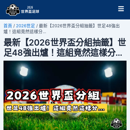
跳
Post
至
navigation
主
要
首頁
/
2026世足
/
最新【2026世界盃分組抽籤】世足48強出
內
爐！這組竟然這樣分…
容
最新【2026世界盃分組抽籤】世
足48強出爐！這組竟然這樣分…