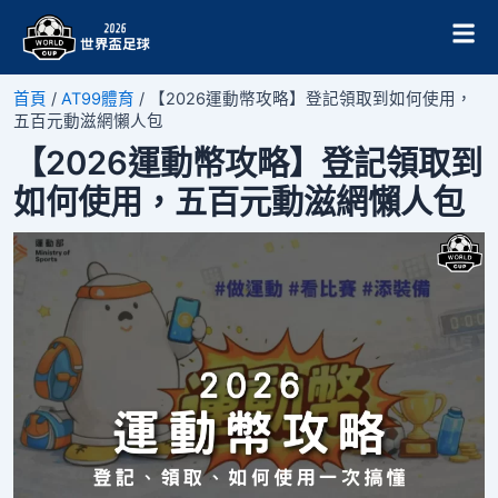
跳
Post
至
navigation
主
要
首頁
/
AT99體育
/
【2026運動幣攻略】登記領取到如何使用，
內
五百元動滋網懶人包
容
【2026運動幣攻略】登記領取到
如何使用，五百元動滋網懶人包