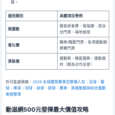
錶。
適用類別
具體項目舉例
健身房會費、瑜珈課、游泳
做運動
池門票、場地租借
職棒/職籃門票、各項運動錦
看比賽
標賽門票
運動鞋、機能服飾、運動器
買裝備
材（需為合作店家）
你可能感興趣：
2026 全球體育賽事完整懶人包：足球、籃
球、棒球、羽球、桌球、排球、賽車、英雄聯盟與綜合運動
會總整理
動滋網500元發揮最大價值攻略