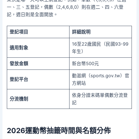
一、三、五登記，偶數（2,4,6,8,0）則在週二、四、六登
記，週日則是全面開放。
登記項目
詳細說明
16至22歲國民（民國93-99
適用對象
年生）
發放金額
新台幣500元
動滋網（sports.gov.tw）官
登記平台
方網站
依身分證末碼單偶數分流登
分流機制
記
2026運動幣抽籤時間與名額分佈