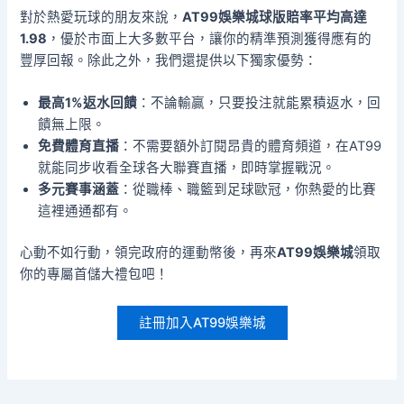
對於熱愛玩球的朋友來說，
AT99娛樂城球版賠率平均高達
1.98
，優於市面上大多數平台，讓你的精準預測獲得應有的
豐厚回報。除此之外，我們還提供以下獨家優勢：
最高1%返水回饋
：不論輸贏，只要投注就能累積返水，回
饋無上限。
免費體育直播
：不需要額外訂閱昂貴的體育頻道，在AT99
就能同步收看全球各大聯賽直播，即時掌握戰況。
多元賽事涵蓋
：從職棒、職籃到足球歐冠，你熱愛的比賽
這裡通通都有。
心動不如行動，領完政府的運動幣後，再來
AT99娛樂城
領取
你的專屬首儲大禮包吧！
註冊加入AT99娛樂城