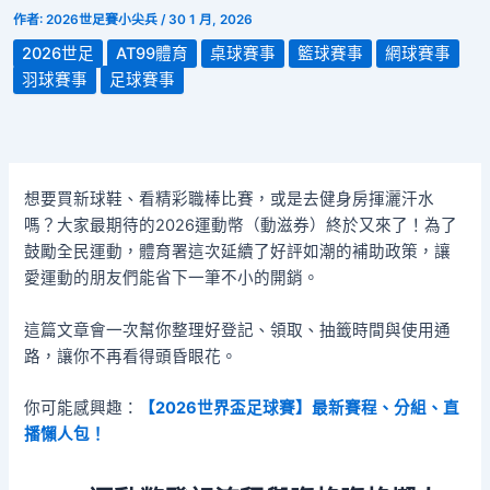
作者:
2026世足賽小尖兵
/
30 1 月, 2026
2026世足
AT99體育
桌球賽事
籃球賽事
網球賽事
羽球賽事
足球賽事
想要買新球鞋、看精彩職棒比賽，或是去健身房揮灑汗水
嗎？大家最期待的2026運動幣（動滋券）終於又來了！為了
鼓勵全民運動，體育署這次延續了好評如潮的補助政策，讓
愛運動的朋友們能省下一筆不小的開銷。
這篇文章會一次幫你整理好登記、領取、抽籤時間與使用通
路，讓你不再看得頭昏眼花。
你可能感興趣：
【2026世界盃足球賽】最新賽程、分組、直
播懶人包！