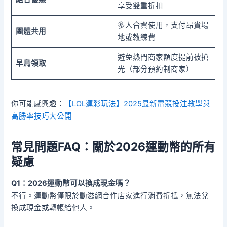
享受雙重折扣
多人合資使用，支付昂貴場
團體共用
地或教練費
避免熱門商家額度提前被搶
早鳥領取
光（部分預約制商家）
你可能感興趣：
【LOL運彩玩法】2025最新電競投注教學與
高勝率技巧大公開
常見問題FAQ：關於2026運動幣的所有
疑慮
Q1：2026運動幣可以換成現金嗎？
不行。運動幣僅限於動滋網合作店家進行消費折抵，無法兌
換成現金或轉帳給他人。