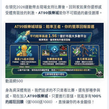
在領完2026運動幣去現場支持比賽後，回到家如果你還想感
受體育競技的刺激，
AT99娛樂城
是你不可錯過的最佳選擇。
動滋網500
身為資深體育迷，我們追求的不只是看比賽，還有那種參與
感。現在加入
AT99娛樂城
，只要進行首儲，就能享有
100%
的超狂回饋
（儲1000送1000），直接讓你的本金翻倍！