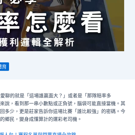
體育
最愛聊的就是「這場誰贏面大？」或者是「那隊賠率多
來說，看到那一串小數點或正負號，腦袋可能直接當機。其
回多少，更是莊家告訴你這場比賽「誰比較強」的密碼。今
的鄉民，變身成懂算計的運彩老司機。
】懶人包！賽程名單與門票直播全攻略