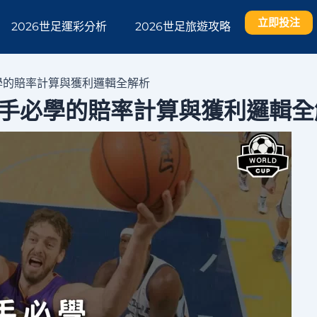
立即投注
2026世足運彩分析
2026世足旅遊攻略
學的賠率計算與獲利邏輯全解析
手必學的賠率計算與獲利邏輯全