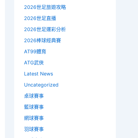
2026世足旅遊攻略
2026世足直播
2026世足運彩分析
2026棒球經典賽
AT99體育
ATG武俠
Latest News
Uncategorized
桌球賽事
籃球賽事
網球賽事
羽球賽事