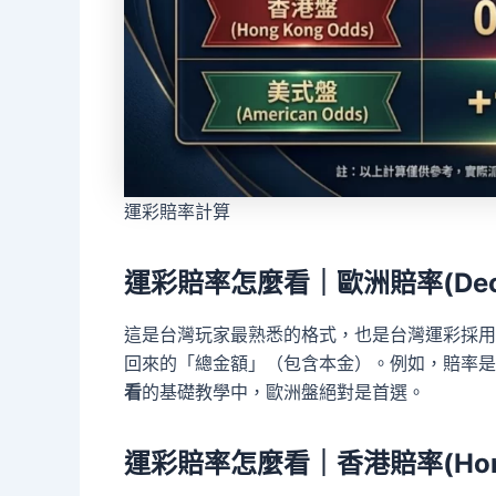
運彩賠率計算
運彩賠率怎麼看｜歐洲賠率(Decim
這是台灣玩家最熟悉的格式，也是台灣運彩採用
回來的「總金額」（包含本金）。例如，賠率是1.
看
的基礎教學中，歐洲盤絕對是首選。
運彩賠率怎麼看｜香港賠率(Hong 