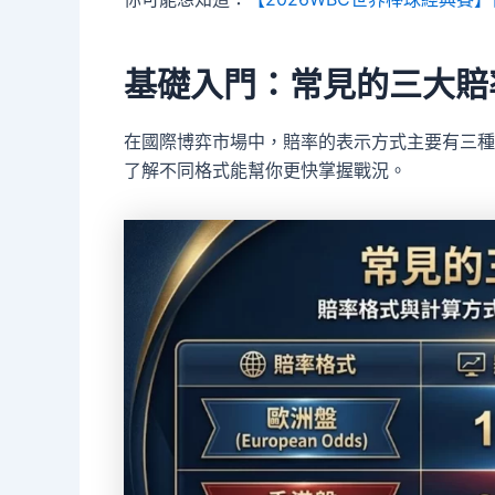
基礎入門：常見的三大賠
在國際博弈市場中，賠率的表示方式主要有三種
了解不同格式能幫你更快掌握戰況。