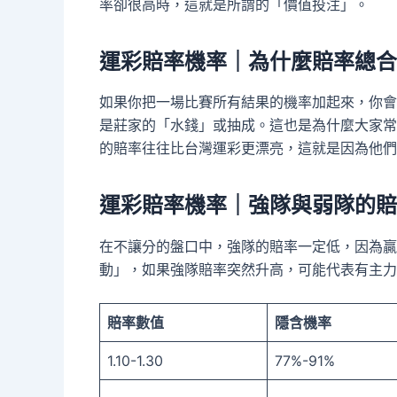
率卻很高時，這就是所謂的「價值投注」。
運彩賠率機率｜為什麼賠率總合
如果你把一場比賽所有結果的機率加起來，你會發現
是莊家的「水錢」或抽成。這也是為什麼大家常
的賠率往往比台灣運彩更漂亮，這就是因為他們
運彩賠率機率｜強隊與弱隊的賠
在不讓分的盤口中，強隊的賠率一定低，因為贏
動」，如果強隊賠率突然升高，可能代表有主力
賠率數值
隱含機率
1.10-1.30
77%-91%