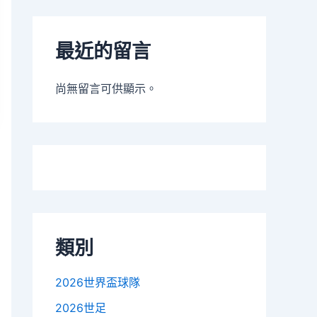
最近的留言
尚無留言可供顯示。
類別
2026世界盃球隊
2026世足