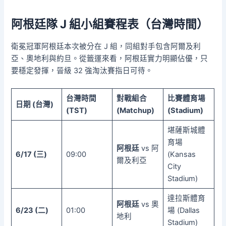
阿根廷隊 J 組小組賽程表（台灣時間）
衛冕冠軍阿根廷本次被分在 J 組，同組對手包含阿爾及利
亞、奧地利與約旦。從籤運來看，阿根廷實力明顯佔優，只
要穩定發揮，晉級 32 強淘汰賽指日可待。
台灣時間
對戰組合
比賽體育場
日期 (台灣)
(TST)
(Matchup)
(Stadium)
堪薩斯城體
育場
阿根廷
vs 阿
6/17 (三)
09:00
(Kansas
爾及利亞
City
Stadium)
達拉斯體育
阿根廷
vs 奧
6/23 (二)
01:00
場 (Dallas
地利
Stadium)