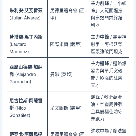
主力前鋒
/ 「小蜘
朱利安·艾瓦雷茲
馬德里體育會 (西
蛛」大範圍逼搶
(Julián Álvarez)
甲)
與高效門前終結
利器
勞塔羅·馬丁內斯
主力中鋒
/ 義甲神
(Lautaro
國際米蘭 (義甲)
射手，阿根廷禁
Martínez)
區最強破門坦克
主力邊鋒
/ 邊路爆
亞歷山德羅·加納
發力與單兵突破
喬
(Alejandro
曼聯 (英超)
能力極強的紅魔
Garnacho)
天才
邊鋒 / 戰術萬金
尼古拉斯·岡薩雷
油，空霸屬性強
斯
(Nico
尤文圖斯 (義甲)
且具備極佳防守
González)
奔跑力
進攻中場 / 腳法靈
蒂亞戈·阿爾馬達
馬德里體育會 (西