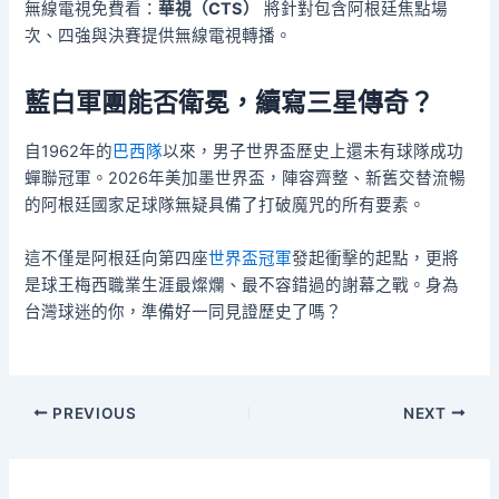
無線電視免費看：
華視（CTS）
將針對包含阿根廷焦點場
次、四強與決賽提供無線電視轉播。
藍白軍團能否衛冕，續寫三星傳奇？
自1962年的
巴西隊
以來，男子世界盃歷史上還未有球隊成功
蟬聯冠軍。2026年美加墨世界盃，陣容齊整、新舊交替流暢
的阿根廷國家足球隊無疑具備了打破魔咒的所有要素。
這不僅是阿根廷向第四座
世界盃冠軍
發起衝擊的起點，更將
是球王梅西職業生涯最燦爛、最不容錯過的謝幕之戰。身為
台灣球迷的你，準備好一同見證歷史了嗎？
PREVIOUS
NEXT