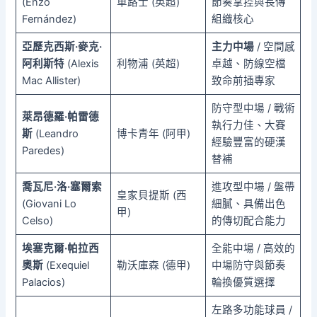
(Enzo
車路士 (英超)
節奏掌控與長傳
Fernández)
組織核心
亞歷克西斯·麥克·
主力中場
/ 空間感
阿利斯特
(Alexis
利物浦 (英超)
卓越、防線空檔
Mac Allister)
致命前插專家
防守型中場 / 戰術
萊昂德羅·帕雷德
執行力佳、大賽
斯
(Leandro
博卡青年 (阿甲)
經驗豐富的硬漢
Paredes)
替補
喬瓦尼·洛·塞爾索
進攻型中場 / 盤帶
皇家貝提斯 (西
(Giovani Lo
細膩、具備出色
甲)
Celso)
的傳切配合能力
埃塞克爾·帕拉西
全能中場 / 高效的
奧斯
(Exequiel
勒沃庫森 (德甲)
中場防守與節奏
Palacios)
輪換優質選擇
左路多功能球員 /