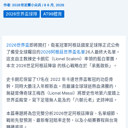
作者:
2026世足賽小尖兵
/
8 6 月, 2026
2026世界盃球隊
AT99體育
2026世界盃
即將開打，衛冕冠軍阿根廷國家足球隊正式公佈
了備受全球矚目的
2026阿根廷世界盃名單
26人最終大名單。
這支由主教練史卡朗尼（Lionel Scaloni）率領的藍白軍團，
本次 2026世足阿根廷陣容 的核心戰略在於「承舊啟新」。
史卡朗尼保留了17名在 2022 年卡達世界盃奪冠的功臣骨
幹，同時大膽注入年輕新血。而最讓全球球迷熱血沸騰的，
無疑是傳奇球王梅西（Lionel Messi）將歷史性地第六度踏上
世界盃殿堂，寫下足壇無人能及的「六朝元老」史詩神話。
本篇專題將為您完整分析2026世足阿根廷陣容、名單細節、
戰術先發預測、最新奪冠賠率走勢，以及小組賽賽程與台灣
轉播資訊。