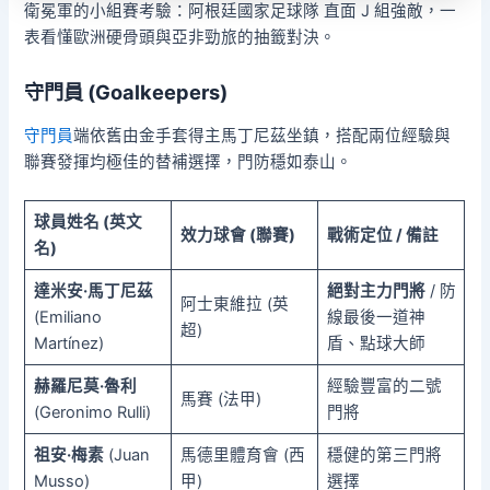
衛冕軍的小組賽考驗：阿根廷國家足球隊 直面 J 組強敵，一
表看懂歐洲硬骨頭與亞非勁旅的抽籤對決。
守門員 (Goalkeepers)
守門員
端依舊由金手套得主馬丁尼茲坐鎮，搭配兩位經驗與
聯賽發揮均極佳的替補選擇，門防穩如泰山。
球員姓名 (英文
效力球會 (聯賽)
戰術定位 / 備註
名)
達米安·馬丁尼茲
絕對主力門將
/ 防
阿士東維拉 (英
(Emiliano
線最後一道神
超)
Martínez)
盾、點球大師
赫羅尼莫·魯利
經驗豐富的二號
馬賽 (法甲)
(Geronimo Rulli)
門將
祖安·梅素
(Juan
馬德里體育會 (西
穩健的第三門將
Musso)
甲)
選擇