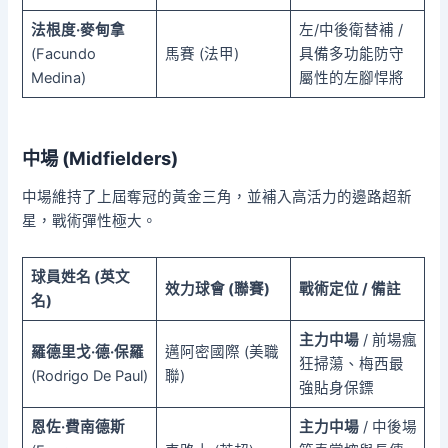
法根度·麥甸拿
左/中後衛替補 /
(Facundo
馬賽 (法甲)
具備多功能防守
Medina)
屬性的左腳悍將
中場 (Midfielders)
中場維持了上屆奪冠的黃金三角，並補入高活力的邊路超新
星，戰術彈性極大。
球員姓名 (英文
效力球會 (聯賽)
戰術定位 / 備註
名)
主力中場
/ 前場瘋
羅德里戈·德·保羅
邁阿密國際 (美職
狂掃蕩、梅西最
(Rodrigo De Paul)
聯)
強貼身保鏢
恩佐·費南德斯
主力中場
/ 中後場