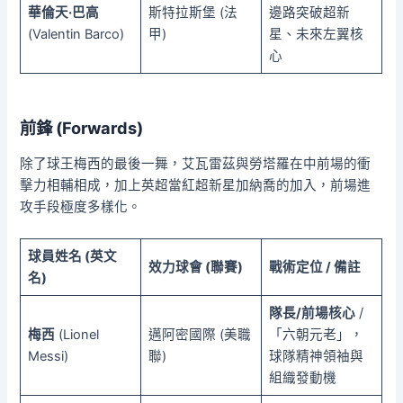
華倫天·巴高
斯特拉斯堡 (法
邊路突破超新
(Valentin Barco)
甲)
星、未來左翼核
心
前鋒 (Forwards)
除了球王梅西的最後一舞，艾瓦雷茲與勞塔羅在中前場的衝
擊力相輔相成，加上英超當紅超新星加納喬的加入，前場進
攻手段極度多樣化。
球員姓名 (英文
效力球會 (聯賽)
戰術定位 / 備註
名)
隊長/前場核心
/
梅西
(Lionel
邁阿密國際 (美職
「六朝元老」，
Messi)
聯)
球隊精神領袖與
組織發動機