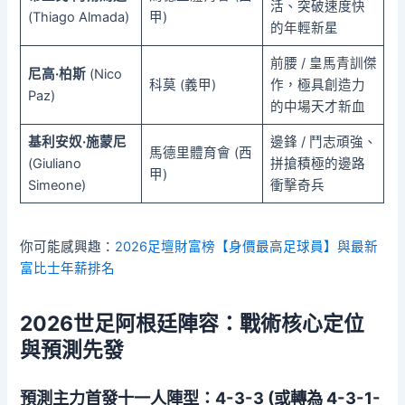
活、突破速度快
(Thiago Almada)
甲)
的年輕新星
前腰 / 皇馬青訓傑
尼高·柏斯
(Nico
科莫 (義甲)
作，極具創造力
Paz)
的中場天才新血
基利安奴·施蒙尼
邊鋒 / 鬥志頑強、
馬德里體育會 (西
(Giuliano
拼搶積極的邊路
甲)
Simeone)
衝擊奇兵
你可能感興趣：
2026足壇財富榜【身價最高足球員】與最新
富比士年薪排名
2026世足阿根廷陣容：戰術核心定位
與預測先發
預測主力首發十一人陣型：4-3-3 (或轉為 4-3-1-