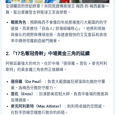
全球矚目的世紀終章！共同見證傳奇球王 梅西 的 梅西最後一
舞，藍白軍團誓言捍衛球王至高榮譽。
戰術角色
：預期梅西不會像四年前那樣進行大範圍的防守
逼搶，而是擔任「自由人/ 前場組織核心」。他將利用無
與倫比的視野與傳球技術，為速度極快的艾瓦雷茲和高效
率中鋒勞塔羅創造破門機會。
2. 「17名奪冠骨幹」中場黃金三角的延續
阿根廷最強大的地方，在於中場「德保羅 + 恩佐 + 麥克阿利
斯特」的黃金鐵三角依然正值巔峰。
德保羅（De Paul）
：負責大範圍瘋狂掃蕩與右路防守覆
蓋，為梅西分擔防守壓力。
恩佐（Enzo）
：扮演節奏控制大師，負責中後場的推進與
長傳調度。
麥克阿利斯特（Mac Allister）
：則利用卓越的空間感，
在對手防線空檔進行致命的前插。