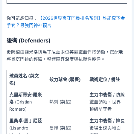
你可能想知道：
【2026世界盃守門員排名預測】誰能奪下金
手套？最強門神神預言
後衛 (Defenders)
後防線由羅米洛與馬丁尼茲兩位英超鐵血悍將領銜，搭配老
將奧塔門迪的經驗，整體陣容深度與抗壓性極佳。
球員姓名 (英文
效力球會 (聯賽)
戰術定位 / 備註
名)
克里斯蒂安·羅米
主力中後衛
/ 防線
洛
(Cristian
熱刺 (英超)
鐵血領袖、世界
Romero)
頂級防守者
里桑卓·馬丁尼茲
主力中後衛
/ 擅長
(Lisandro
曼聯 (英超)
後場出球與地面