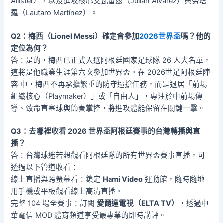
Allister），以及進攻核心艾瓦雷茲（Julián Álvarez）與勞塔
羅（Lautaro Martínez）。
Q2：梅西（Lionel Messi）確定會參加
2026世界盃
嗎？他的
定位為何？
答：是的，梅西已正式入選阿根廷國家足球隊 26 人大名單，
這將是他職業生涯第六次參加世界盃。在 2026世足阿根廷陣
容 中，梅西不再承擔繁重的防守逼搶任務，而是退居「前場
組織核心（Playmaker）」或「自由人」，專注於中前場傳
導、致命直塞球與節奏掌控，將進攻體能保留在關鍵一擊。
Q3：去哪裡收看 2026 世界盃阿根廷賽事的台灣轉播與直
播？
答：台灣球迷若想觀看阿根廷隊的所有世界盃賽事直播，可
透過以下管道收看：
線上直播與跨螢幕看：鎖定
Hami Video
運動館，隨時隨地
用手機或平板觀看線上高清直播。
完整 104 場全賽事：訂閱
愛爾達電視（ELTA TV）
，透過中
華電信 MOD 體育頻道享受最專業的即時講評。