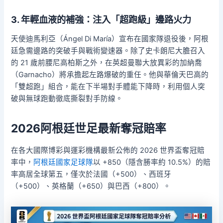
3. 年輕血液的補強：注入「超跑級」邊路火力
天使迪馬利亞（Ángel Di María）宣布在國家隊退役後，阿根
廷急需邊路的突破手與戰術變速器。除了史卡朗尼大膽召入
的 21 歲前腰尼高柏斯之外，在英超曼聯大放異彩的加納喬
（Garnacho）將承擔起左路爆破的重任。他與華倫天巴高的
「雙超跑」組合，能在下半場對手體能下降時，利用個人突
破與無球跑動徹底撕裂對手防線。
2026阿根廷世足最新奪冠賠率
在各大國際博彩與運彩機構最新公佈的 2026 世界盃奪冠賠
率中，
阿根廷國家足球隊
以 +850（隱含勝率約 10.5%）的賠
率高居全球第五，僅次於法國（+500）、西班牙
（+500）、英格蘭（+650）與巴西（+800）。