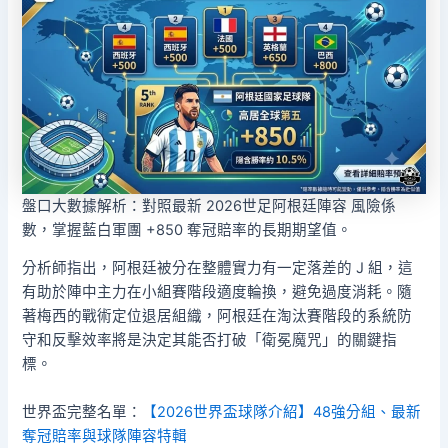
盤口大數據解析：對照最新 2026世足阿根廷陣容 風險係
數，掌握藍白軍團 +850 奪冠賠率的長期期望值。
分析師指出，阿根廷被分在整體實力有一定落差的 J 組，這
有助於陣中主力在小組賽階段適度輪換，避免過度消耗。隨
著梅西的戰術定位退居組織，阿根廷在淘汰賽階段的系統防
守和反擊效率將是決定其能否打破「衛冕魔咒」的關鍵指
標。
世界盃完整名單：
【2026世界盃球隊介紹】48強分組、最新
奪冠賠率與球隊陣容特輯