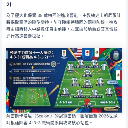
2)
為了極大化保留 38 歲梅西的進攻體能，主教練史卡朗尼預計
將採取靈活的陣型變換。防守時維持穩固的兩道防線，進攻
時由梅西移入中路擔任自由前腰，左翼由加納喬或艾瓦雷茲
進行高速套邊拉扯。
解密斯卡洛尼（Scaloni）的冠軍密碼：圖解最新 2026世足
阿根廷陣容 4-3-3 戰術體系與攻防核心站位。