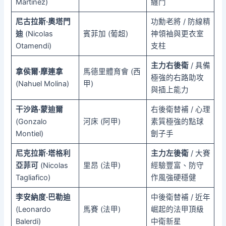
Martínez)
纏鬥
尼古拉斯·奧塔門
功勳老將 / 防線精
迪
(Nicolas
賓菲加 (葡超)
神領袖與更衣室
Otamendi)
支柱
主力右後衛
/ 具備
拿侯爾·摩連拿
馬德里體育會 (西
極強的右路助攻
(Nahuel Molina)
甲)
與插上能力
干沙路·蒙迪爾
右後衛替補 / 心理
(Gonzalo
河床 (阿甲)
素質極強的點球
Montiel)
劊子手
尼克拉斯·塔格利
主力左後衛
/ 大賽
亞菲可
(Nicolas
里昂 (法甲)
經驗豐富、防守
Tagliafico)
作風強硬穩健
李安納度·巴勒迪
中後衛替補 / 近年
(Leonardo
馬賽 (法甲)
崛起的法甲頂級
Balerdi)
中衛新星