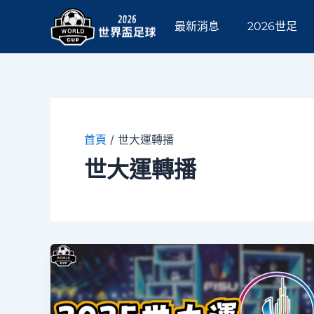
跳
至
最新消息
2026世足
主
要
內
容
首頁
/
世大運轉播
世大運轉播