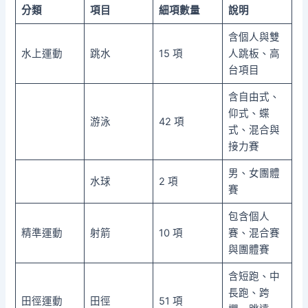
分類
項目
細項數量
說明
含個人與雙
水上運動
跳水
15 項
人跳板、高
台項目
含自由式、
仰式、蝶
游泳
42 項
式、混合與
接力賽
男、女團體
水球
2 項
賽
包含個人
精準運動
射箭
10 項
賽、混合賽
與團體賽
含短跑、中
長跑、跨
田徑運動
田徑
51 項