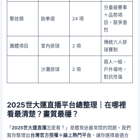
分量級賽事
＋品勢項
擊技類
跆拳道
24 項
目，競爭激
烈
傳統六人排
團體項目
室內排球
2 項
球賽制
兩人一組、
沙灘排球
2 項
戶外場地，
對抗性強
2025世大運直播平台總整理｜在哪裡
看最清楚？畫質最穩？
「
2025世大運直播
怎麼看？」是體育迷最常問的問題。我們
幫你整理出
台灣官方授權＋線上熱門平台
，讓你選擇最適合