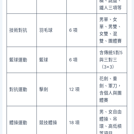
欄、跳遠、
鐵人三項等
男單、女
單、男雙、
技術對抗
羽毛球
6 項
女雙、混
雙、團體賽
含傳統5對5
籃球運動
籃球
6 項
與三對三
（3×3）
花劍、重
劍、軍刀，
對抗運動
擊劍
12 項
含個人與團
體賽
男、女自由
體操、吊
體操運動
競技體操
18 項
環、高低槓
等項目