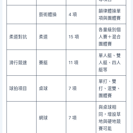
韻律體操單
藝術體操
4 項
項與團體賽
各量級別個
柔道對抗
柔道
15 項
人賽＋混合
團體賽
單人艇、雙
滑行競速
賽艇
11 項
人艇、四人
艇等
單打、雙
球拍項目
桌球
7 項
打、混雙、
團體賽
與桌球相
同，增設草
網球
7 項
地與硬地競
賽可能