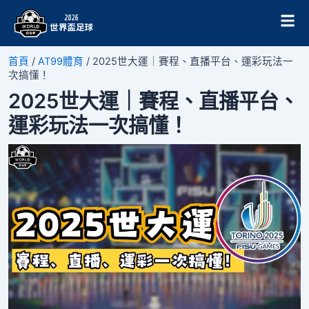
跳
Post
至
navigation
主
要
首頁
/
AT99體育
/
2025世大運｜賽程、直播平台、運彩玩法一
內
次搞懂！
容
2025世大運｜賽程、直播平台、
運彩玩法一次搞懂！