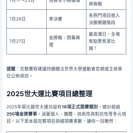
7月17～25日
預賽＆小組循環
資格戰
各熱門項目進入
7月26日
準決賽
決勝關鍵階段
最高潮日，全場
金牌戰、閉幕典
7月27日
焦點聚焦萊比
禮
錫！
提醒
：完整賽程建議持續關注世界大學運動會官網或主辦單
位公佈資訊。
2025世大運比賽項目總整理
2025年萊比錫世大運共設有
18項正式競賽類別
，總計超過
250場金牌賽事
，涵蓋個人、團體、技術性與對抗性等多元項
目。以下是本屆完整項目與細項賽事數，讓你一目瞭然：