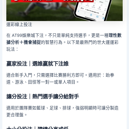
運彩線上投注
在 AT99娛樂城下注，不只是單純支持選手，更是一種
理性數
據分析＋機會捕捉
的智慧行為。以下是最熱門的世大運運彩
玩法：
贏家投注｜選誰贏就下注誰
適合新手入門，只需選擇比賽勝利方即可。適用於：跆拳
道、游泳、田徑等一對一或單人項目。
讓分投注｜熱門選手讓分給對手
適用於團隊賽如籃球、足球、排球，強弱明顯時可讓分製造
更合理盤。