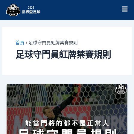
跳
至
主
要
內
容
首頁
/
足球守門員紅牌禁賽規則
足球守門員紅牌禁賽規則