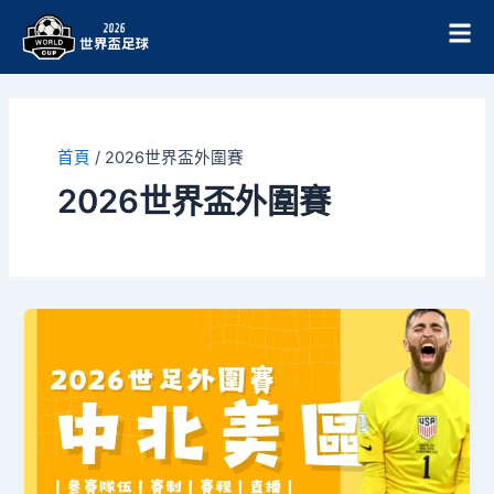
跳
至
主
要
內
容
首頁
/
2026世界盃外圍賽
2026世界盃外圍賽