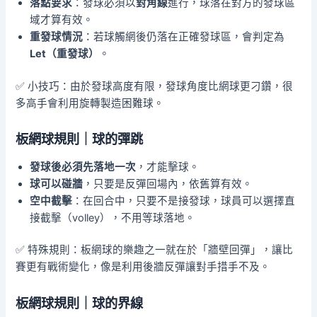
落點要求
：發球必須以
對角線
進行，球落在對方的發球區
域才算有效。
重發球情況
：若球觸網後仍落在正確發球區，會判定為
Let（重發球）
。
✅ 小技巧：由於發球高度有限，發球角度比網球更刁鑽，很
多高手會利用旋轉製造困難球。
板網球規則｜球的彈跳
發球後必須先落地一次
，才能擊球。
球可以碰牆
，只要是反彈回場內，依舊算有效。
空中截擊
：在回合中，只要不是接發球，球員可以選擇直
接截擊（volley），不用等球落地。
✅ 特殊規則：板網球的樂趣之一就在於「牆壁回彈」，讓比
賽更有戰術變化，像是利用後牆反彈讓對手措手不及。
板網球規則｜球的界線