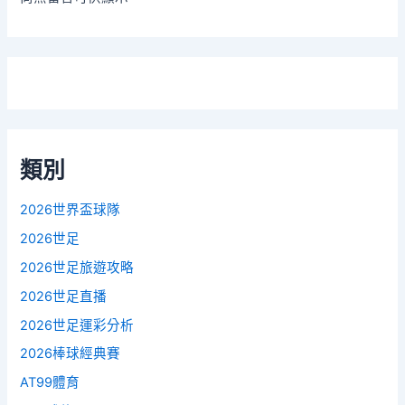
類別
2026世界盃球隊
2026世足
2026世足旅遊攻略
2026世足直播
2026世足運彩分析
2026棒球經典賽
AT99體育