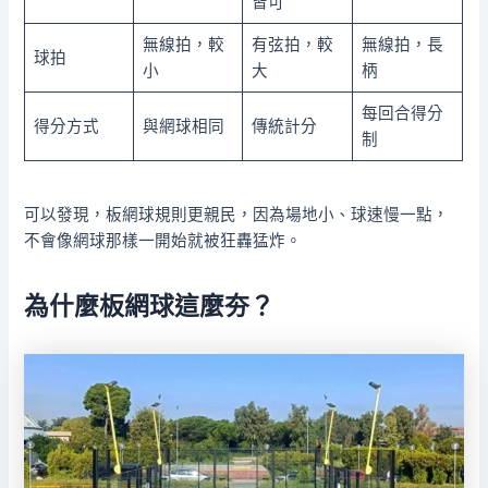
皆可
無線拍，較
有弦拍，較
無線拍，長
球拍
小
大
柄
每回合得分
得分方式
與網球相同
傳統計分
制
可以發現，板網球規則更親民，因為場地小、球速慢一點，
不會像網球那樣一開始就被狂轟猛炸。
為什麼板網球這麼夯？