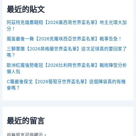
最近的貼文
阿茲特克雄鷹翱翔【2026墨西哥世界盃名單】地主光環大加
分！
魔笛最後一舞【2026克羅埃西亞世界盃名單】戰事告急！
三獅軍團【2026英格蘭世界盃名單】這次足球真的要回家了
嗎？
歐洲紅魔強勢衝冠【2026比利時世界盃名單】戰術陣型分析
懶人包
C羅最後探戈【2026葡萄牙世界盃名單】這個陣容真的有機
會嗎？
最近的留言
尚無留言可供顯示。