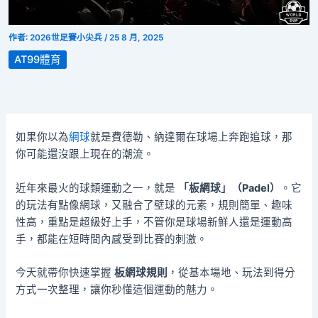
作者:
2026世足賽小尖兵
/
25 8 月, 2025
AT99體育
如果你以為
網球
就是費德勒、納達爾在球場上奔跑追球，那
你可能還沒跟上現在的潮流。
近年來最火的球類運動之一，就是
「板網球」（Padel）
。它
的玩法有點像網球，又融合了壁球的元素，規則簡單、趣味
性高，重點是超級好上手，不管你是球場新鮮人還是運動高
手，都能在短時間內感受到比賽的刺激。
今天就帶你快速掌握
板網球規則
，從基本場地、玩法到得分
方式一次整理，讓你秒懂這個運動的魅力。