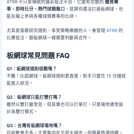
AT99 不只是傳統的運彩投注平台，它還有完整的
體育賽
事、即時比分、熱門球類盤口
，就算你還沒打過板網球，也
能在線上參與各種球類賽事的比拼。
尤其是喜歡研究規則、享受策略樂趣的人，會發現
AT99
的
比賽投注，跟板網球一樣需要判斷與合作。
板網球常見問題 FAQ
Q1：板網球規則很難嗎？
不難！比起網球，板網球規則更直覺，新手只要花 15 分鐘就
能進入狀況。
Q2：板網球只能打雙打嗎？
雖然以雙打最常見，但其實也可以打單打，只是場地通常設
計為雙打模式。
Q3：台灣有板網球場地嗎？
目前數量不多，主要集中在北部大城市，但隨著熱潮持續，