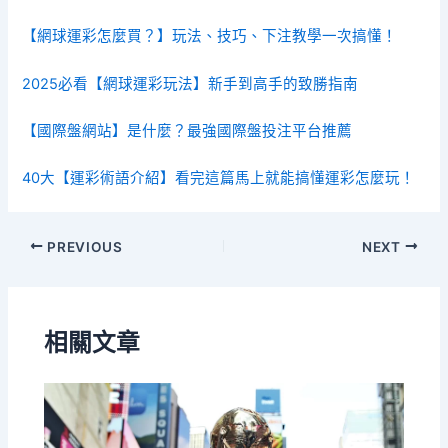
【網球運彩怎麼買？】玩法、技巧、下注教學一次搞懂！
2025必看【網球運彩玩法】新手到高手的致勝指南
【國際盤網站】是什麼？最強國際盤投注平台推薦
40大【運彩術語介紹】看完這篇馬上就能搞懂運彩怎麼玩！
PREVIOUS
NEXT
相關文章