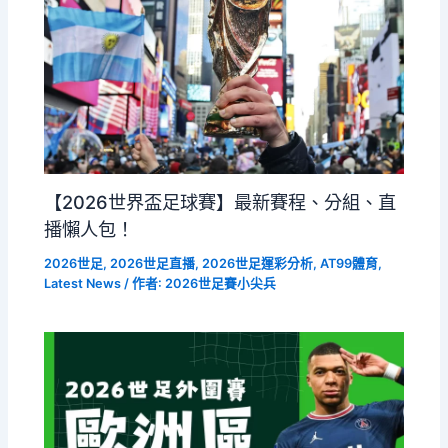
【2026世界盃足球賽】最新賽程、分組、直
播懶人包！
2026世足
,
2026世足直播
,
2026世足運彩分析
,
AT99體育
,
Latest News
/ 作者:
2026世足賽小尖兵