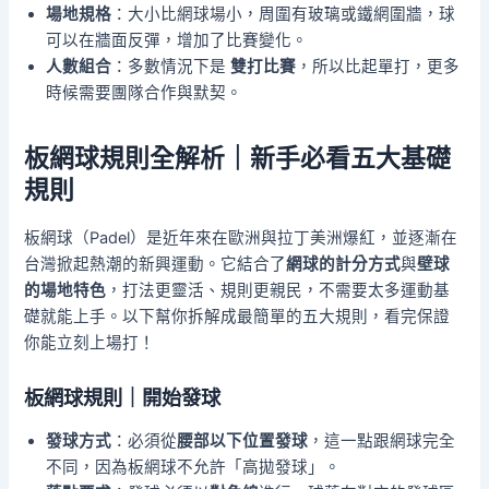
場地規格
：大小比網球場小，周圍有玻璃或鐵網圍牆，球
可以在牆面反彈，增加了比賽變化。
人數組合
：多數情況下是
雙打比賽
，所以比起單打，更多
時候需要團隊合作與默契。
板網球規則全解析｜新手必看五大基礎
規則
板網球（Padel）是近年來在歐洲與拉丁美洲爆紅，並逐漸在
台灣掀起熱潮的新興運動。它結合了
網球的計分方式
與
壁球
的場地特色
，打法更靈活、規則更親民，不需要太多運動基
礎就能上手。以下幫你拆解成最簡單的五大規則，看完保證
你能立刻上場打！
板網球規則｜開始發球
發球方式
：必須從
腰部以下位置發球
，這一點跟網球完全
不同，因為板網球不允許「高拋發球」。