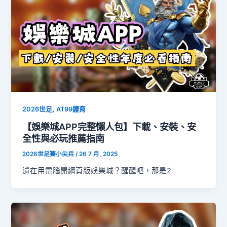
,
2026世足
AT99體育
【娛樂城APP完整懶人包】下載、安裝、安
全性與必玩推薦指南
2026世足賽小尖兵
/
26 7 月, 2025
還在用電腦開網頁版娛樂城？醒醒吧，那是2