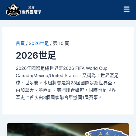
跳
文
至
章
主
分
要
頁
內
容
首頁
/
2026世足
/
第 10 頁
2026世足
2026年國際足總世界盃2026 FIFA World Cup
Canada/Mexico/United States，又稱為：世界盃足
球、世足賽。本屆將會是第23屆國際足總世界盃，
由加拿大、墨西哥、美國聯合舉辦，同時也是世界
盃史上首次由3個國家聯合舉辦同1屆賽事。