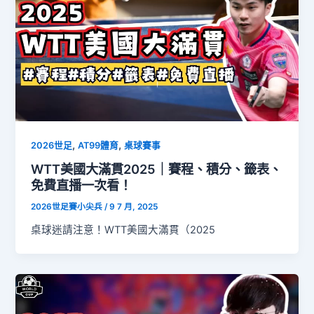
,
,
2026世足
AT99體育
桌球賽事
WTT美國大滿貫2025｜賽程、積分、籤表、
免費直播一次看！
2026世足賽小尖兵
/
9 7 月, 2025
桌球迷請注意！WTT美國大滿貫（2025